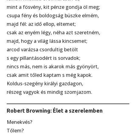
mint a fösvény, kit pénze gondja öl meg;
csupa fény és boldogság büszke elmém,
majd fél: az idő ellop, eltemet;
csak az enyém légy, néha azt szeretném,
majd, hogy a világ lássa kincsemet;
arcod varázsa csordultig betölt
s egy pillantásodért is sorvadok;
nincs más, nem is akarok más gyönyört,
csak amit tőled kaptam s még kapok.
Koldus-szegény királyi gazdagon,
részeg vagyok és mindig szomjazom.
Robert Browning: Élet a szerelemben
Menekvés?
Tőlem?