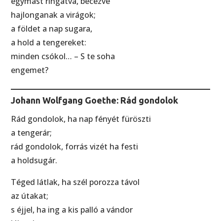
egymást ringatva, becézve
hajlonganak a virágok;
a földet a nap sugara,
a hold a tengereket:
minden csókol… – S te soha
engemet?
Johann Wolfgang Goethe: Rád gondolok
Rád gondolok, ha nap fényét füröszti
a tengerár;
rád gondolok, forrás vizét ha festi
a holdsugár.
Téged látlak, ha szél porozza távol
az útakat;
s éjjel, ha ing a kis palló a vándor