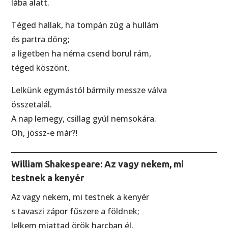
lába alatt.
Téged hallak, ha tompán zúg a hullám
és partra döng;
a ligetben ha néma csend borul rám,
téged köszönt.
Lelkünk egymástól bármily messze válva
összetalál.
A nap lemegy, csillag gyúl nemsokára.
Oh, jössz-e már?!
William Shakespeare: Az vagy nekem, mi
testnek a kenyér
Az vagy nekem, mi testnek a kenyér
s tavaszi zápor fűszere a földnek;
lelkem miattad örök harcban él,