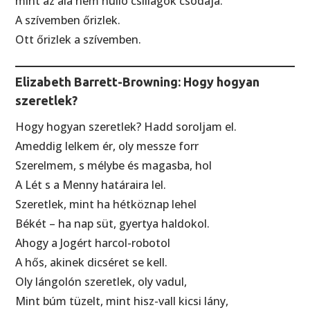
mint az alá nem hulló csillagok csodája.
A szívemben őrizlek.
Ott őrizlek a szívemben.
Elizabeth Barrett-Browning: Hogy hogyan
szeretlek?
Hogy hogyan szeretlek? Hadd soroljam el.
Ameddig lelkem ér, oly messze forr
Szerelmem, s mélybe és magasba, hol
A Lét s a Menny határaira lel.
Szeretlek, mint ha hétköznap lehel
Békét – ha nap süt, gyertya haldokol.
Ahogy a Jogért harcol-robotol
A hős, akinek dicséret se kell.
Oly lángolón szeretlek, oly vadul,
Mint búm tüzelt, mint hisz-vall kicsi lány,