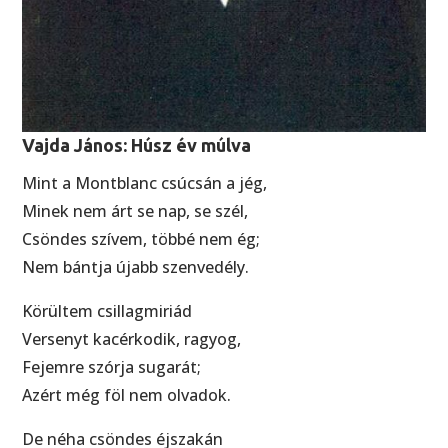
Vajda János: Húsz év múlva
Mint a Montblanc csúcsán a jég,
Minek nem árt se nap, se szél,
Csöndes szívem, többé nem ég;
Nem bántja újabb szenvedély.
Körültem csillagmiriád
Versenyt kacérkodik, ragyog,
Fejemre szórja sugarát;
Azért még föl nem olvadok.
De néha csöndes éjszakán