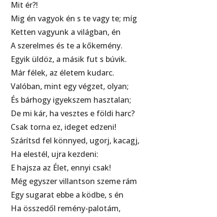
Mit ér?!
Mig én vagyok én s te vagy te; míg
Ketten vagyunk a világban, én
A szerelmes és te a kőkemény.
Egyik üldöz, a másik fut s búvik.
Már félek, az életem kudarc.
Valóban, mint egy végzet, olyan;
És bárhogy igyekszem hasztalan;
De mi kár, ha vesztes e földi harc?
Csak torna ez, ideget edzeni!
Szárítsd fel könnyed, ugorj, kacagj,
Ha elestél, ujra kezdeni:
E hajsza az Élet, ennyi csak!
Még egyszer villantson szeme rám
Egy sugarat ebbe a ködbe, s én
Ha összedől remény-palotám,