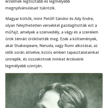
érzelmek legtisztább és legmélyebb
megnyilvánulásait tükrözik.
Magyar költők, mint Petőfi Sándor és Ady Endre,
olyan felejthetetlen versekkel gazdagították ezt a
műfajt, amelyek a szenvedély, a vágy és a szerelem
örök témáit örökítették meg. Ezek a költemények,
akár Shakespeare, Neruda, vagy Rumi alkotásai, az
idők során átívelve, közös emberi tapasztalatainkat
ünneplik, és összekötnek minket érzéseink
legmélyebb szintjén.