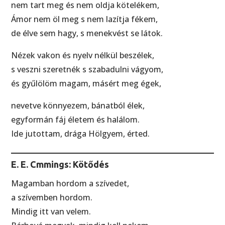
nem tart meg és nem oldja kötelékem,
Ámor nem öl meg s nem lazítja fékem,
de élve sem hagy, s menekvést se látok.
Nézek vakon és nyelv nélkül beszélek,
s veszni szeretnék s szabadulni vágyom,
és gyűlölöm magam, másért meg égek,
nevetve könnyezem, bánatból élek,
egyformán fáj életem és halálom.
Ide jutottam, drága Hölgyem, érted.
E. E. Cmmings: Kötődés
Magamban hordom a szívedet,
a szívemben hordom.
Mindig itt van velem.