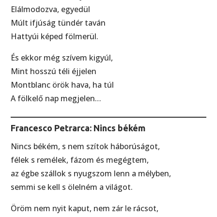
Elálmodozva, egyedül
Múlt ifjúság tündér taván
Hattyúi képed fölmerül.
És ekkor még szívem kigyúl,
Mint hosszú téli éjjelen
Montblanc örök hava, ha túl
A fölkelő nap megjelen…
Francesco Petrarca: Nincs békém
Nincs békém, s nem szítok háborúságot,
félek s remélek, fázom és megégtem,
az égbe szállok s nyugszom lenn a mélyben,
semmi se kell s ölelném a világot.
Öröm nem nyit kaput, nem zár le rácsot,