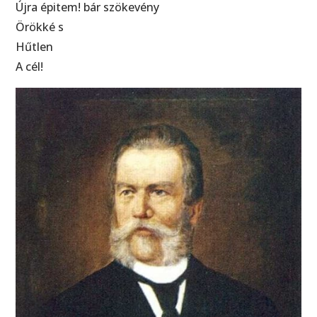
Újra épitem! bár szökevény
Örökké s
Hűtlen
A cél!