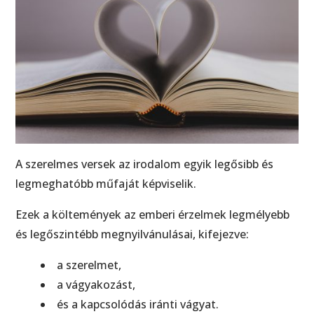
A szerelmes versek az irodalom egyik legősibb és
legmeghatóbb műfaját képviselik.
Ezek a költemények az emberi érzelmek legmélyebb
és legőszintébb megnyilvánulásai, kifejezve:
a szerelmet,
a vágyakozást,
és a kapcsolódás iránti vágyat.