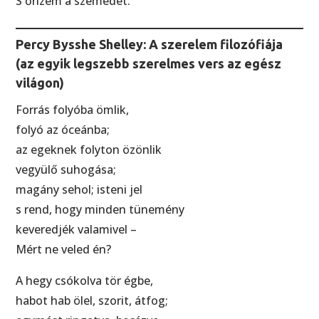
S őrizem a szemedet.
Percy Bysshe Shelley: A szerelem filozófiája
(az egyik legszebb szerelmes vers az egész
világon)
Forrás folyóba ömlik,
folyó az óceánba;
az egeknek folyton özönlik
vegyülő suhogása;
magány sehol; isteni jel
s rend, hogy minden tünemény
keveredjék valamivel –
Mért ne veled én?
A hegy csókolva tör égbe,
habot hab ölel, szorit, átfog;