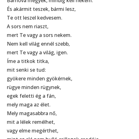
Bárhová megyek, mindig kell nekem.
És akármit teszek, bármi lesz,
Te ott leszel kedvesem.
A sors nem riaszt,
mert Te vagy a sors nekem.
Nem kell világ ennél szebb,
mert Te vagy a világ, igen.
Íme a titkok titka,
mit senki se tud:
gyökere minden gyökérnek,
rügye minden rügynek,
egek feletti ég a fán,
mely maga az élet.
Mely magasabbra nő,
mit a lélek remélhet,
vagy elme megérthet,