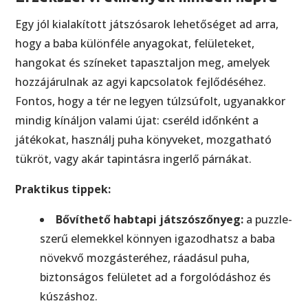
Egy jól kialakított játszósarok lehetőséget ad arra,
hogy a baba különféle anyagokat, felületeket,
hangokat és színeket tapasztaljon meg, amelyek
hozzájárulnak az agyi kapcsolatok fejlődéséhez.
Fontos, hogy a tér ne legyen túlzsúfolt, ugyanakkor
mindig kínáljon valami újat: cseréld időnként a
játékokat, használj puha könyveket, mozgatható
tükröt, vagy akár tapintásra ingerlő párnákat.
Praktikus tippek:
Bővíthető habtapi játszószőnyeg:
a puzzle-
szerű elemekkel könnyen igazodhatsz a baba
növekvő mozgásteréhez, ráadásul puha,
biztonságos felületet ad a forgolódáshoz és
kúszáshoz.