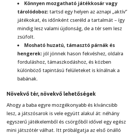
Könnyen mozgatható játékkosár vagy
tárolódoboz:
tartsd egy helyen az aznapi „aktív”
játékokat, és időnként cseréld a tartalmát – így
mindig lesz valami újdonság, de a tér sem lesz
zsúfolt.
Mosható huzatú, támasztó párnák és
hengerek:
jól jönnek hason fekvéshez, oldalra
forduláshoz, támaszkodáshoz, és közben
különböző tapintású felületeket is kínálnak a
babának.
Növekvő tér, növekvő lehetőségek
Ahogy a baba egyre mozgékonyabb és kíváncsibb
lesz, a játszósarok is vele együtt alakul át: néhány
egyszerű játékelemből és csörgőből idővel egy egész
mini játszótér válhat. Itt próbálgatja az első önálló