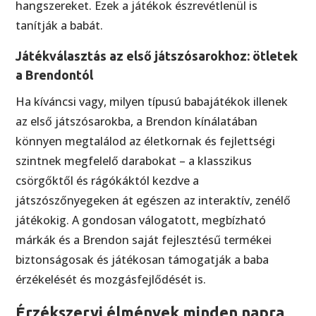
hangszereket. Ezek a játékok észrevétlenül is
tanítják a babát.
Játékválasztás az első játszósarokhoz: ötletek
a Brendontól
Ha kíváncsi vagy, milyen típusú babajátékok illenek
az első játszósarokba, a Brendon kínálatában
könnyen megtalálod az életkornak és fejlettségi
szintnek megfelelő darabokat – a klasszikus
csörgőktől és rágókáktól kezdve a
játszószőnyegeken át egészen az interaktív, zenélő
játékokig. A gondosan válogatott, megbízható
márkák és a Brendon saját fejlesztésű termékei
biztonságosak és játékosan támogatják a baba
érzékelését és mozgásfejlődését is.
Érzékszervi élmények minden napra