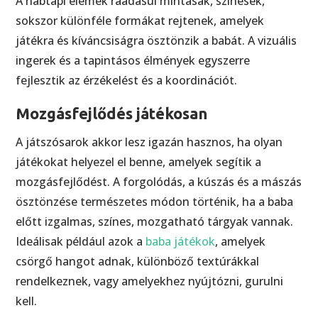
A habtapi elemek ráadásul mintásak, színesek,
sokszor különféle formákat rejtenek, amelyek
játékra és kíváncsiságra ösztönzik a babát. A vizuális
ingerek és a tapintásos élmények egyszerre
fejlesztik az érzékelést és a koordinációt.
Mozgásfejlődés játékosan
A játszósarok akkor lesz igazán hasznos, ha olyan
játékokat helyezel el benne, amelyek segítik a
mozgásfejlődést. A forgolódás, a kúszás és a mászás
ösztönzése természetes módon történik, ha a baba
előtt izgalmas, színes, mozgatható tárgyak vannak.
Ideálisak például azok a
baba játékok
, amelyek
csörgő hangot adnak, különböző textúrákkal
rendelkeznek, vagy amelyekhez nyújtózni, gurulni
kell.