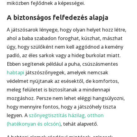
miközben fejlődnek a képességei.
A biztonságos felfedezés alapja
A játszósarok lényege, hogy olyan helyet hozz létre,
ahol a baba szabadon foroghat, kúszhat, mászhat
úgy, hogy szülőként nem kell aggódnod a kemény
padló, az éles sarkok vagy a hideg burkolat miatt.
Ebben segítenek például a puha, csúszásmentes
habtapi
játszószőnyegek, amelyek nemcsak
védelmet nyújtanak az esésektől, de komfortos,
meleg felületet is biztosítanak a mindennapi
mozgáshoz. Persze nem lehet eléggi hangsúlyozni,
hogy mennyire fontos, hogy a játszóhely tiszta
legyen. A
szőnyegtisztítás házilag, otthon
(hatékonyan és olcsón)
, tehát alapvető.