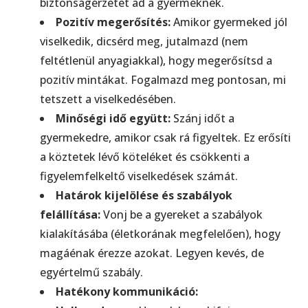
biztonságérzetet ad a gyermeknek.
Pozitív megerősítés:
Amikor gyermeked jól
viselkedik, dicsérd meg, jutalmazd (nem
feltétlenül anyagiakkal), hogy megerősítsd a
pozitív mintákat. Fogalmazd meg pontosan, mi
tetszett a viselkedésében.
Minőségi idő együtt:
Szánj időt a
gyermekedre, amikor csak rá figyeltek. Ez erősíti
a köztetek lévő köteléket és csökkenti a
figyelemfelkeltő viselkedések számát.
Határok kijelölése és szabályok
felállítása:
Vonj be a gyereket a szabályok
kialakításába (életkorának megfelelően), hogy
magáénak érezze azokat. Legyen kevés, de
egyértelmű szabály.
Hatékony kommunikáció: