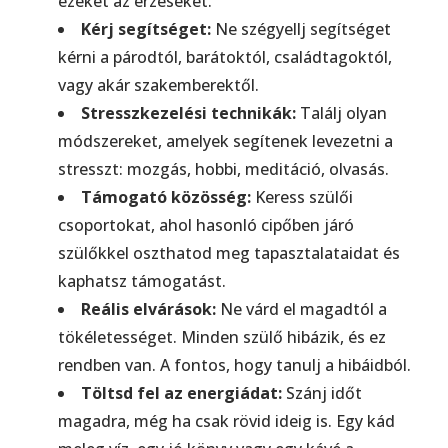
ezeket az érzéseket.
Kérj segítséget:
Ne szégyellj segítséget
kérni a párodtól, barátoktól, családtagoktól,
vagy akár szakemberektől.
Stresszkezelési technikák:
Találj olyan
módszereket, amelyek segítenek levezetni a
stresszt: mozgás, hobbi, meditáció, olvasás.
Támogató közösség:
Keress szülői
csoportokat, ahol hasonló cipőben járó
szülőkkel oszthatod meg tapasztalataidat és
kaphatsz támogatást.
Reális elvárások:
Ne várd el magadtól a
tökéletességet. Minden szülő hibázik, és ez
rendben van. A fontos, hogy tanulj a hibáidból.
Töltsd fel az energiádat:
Szánj időt
magadra, még ha csak rövid ideig is. Egy kád