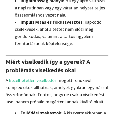
Rugalmasság hiánya:
Ha egy apró változás
a napi rutinban vagy egy váratlan helyzet teljes
összeomláshoz vezet nála.
Impulzivitás és fókuszvesztés:
Kapkodó
cselekvések, ahol a tettet nem előzi meg
gondolkodás, valamint a tartós figyelem
fenntartásának képtelensége.
Miért viselkedik így a gyerek? A
problémás viselkedés okai
A
kezelhetetlen viselkedés
mögött rendkívül
komplex okok állhatnak, amelyek gyakran egymással
összefonódnak. Fontos, hogy ne csak a viselkedést
lásd, hanem próbáld megérteni annak kiváltó okait:
Fejlődési szakaszok:
A kisgyermekkorban a