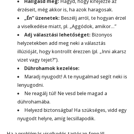
Hallgasd meg:
Hagyd, hogy kifejezze az
érzéseit, még akkor is, ha azok haragosak.
„Én” üzenetek:
Beszélj arról, te hogyan érzel
a viselkedése miatt, pl. „Aggódok, amikor…”
Adj választási lehetőséget:
Bizonyos
helyzetekben add meg neki a választás
illúzióját, hogy kontrollt érezzen (pl. „Inni akarsz
vizet vagy tejet?”).
Dührohamok kezelése:
Maradj nyugodt! A te nyugalmad segít neki is
lenyugodni.
Ne reagálj túl! Ne vesd bele magad a
dührohamába.
Helyezd biztonságba! Ha szükséges, vidd egy
nyugodt helyre, amíg lecsillapodik.
Ha a problémás viselkedés tartósan fennáll,