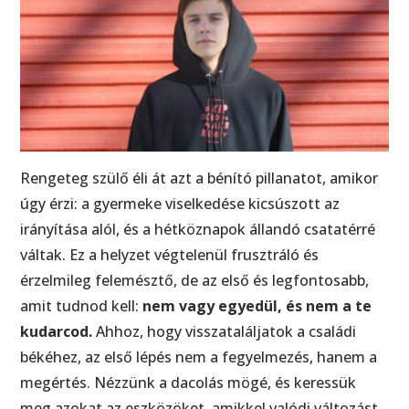
Rengeteg szülő éli át azt a bénító pillanatot, amikor
úgy érzi: a gyermeke viselkedése kicsúszott az
irányítása alól, és a hétköznapok állandó csatatérré
váltak. Ez a helyzet végtelenül frusztráló és
érzelmileg felemésztő, de az első és legfontosabb,
amit tudnod kell:
nem vagy egyedül, és nem a te
kudarcod.
Ahhoz, hogy visszataláljatok a családi
békéhez, az első lépés nem a fegyelmezés, hanem a
megértés. Nézzünk a dacolás mögé, és keressük
meg azokat az eszközöket, amikkel valódi változást