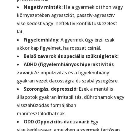
Negatív minták:
Ha a gyermek otthon vagy
környezetében agressziót, passzív-agresszív
viselkedést vagy ineffektív konfliktuskezelést
lát.
Figyelemhiány:
A gyermek úgy érzi, csak
akkor kap figyelmet, ha rosszat csinál.
Belső zavarok és speciális szükségletek:
ADHD (figyelemhiányos hiperaktivitás
zavar):
Az impulzivitás és a figyelemhiány
gyakran vezet dacosságra és szabályszegésre.
Szorongás, depresszió:
Ezek a mentális
állapotok gyakran irritabilitás, dührohamok vagy
visszahúzódás formájában
manifesztálódhatnak.
ODD (Oppozíciós dac zavar):
Egy
viselkedészavar, amelyben a gyermek tartósan