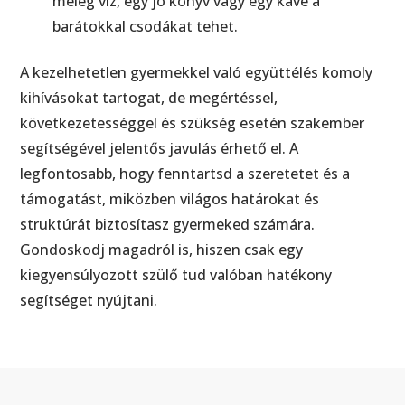
meleg víz, egy jó könyv vagy egy kávé a
barátokkal csodákat tehet.
A kezelhetetlen gyermekkel való együttélés komoly
kihívásokat tartogat, de megértéssel,
következetességgel és szükség esetén szakember
segítségével jelentős javulás érhető el. A
legfontosabb, hogy fenntartsd a szeretetet és a
támogatást, miközben világos határokat és
struktúrát biztosítasz gyermeked számára.
Gondoskodj magadról is, hiszen csak egy
kiegyensúlyozott szülő tud valóban hatékony
segítséget nyújtani.