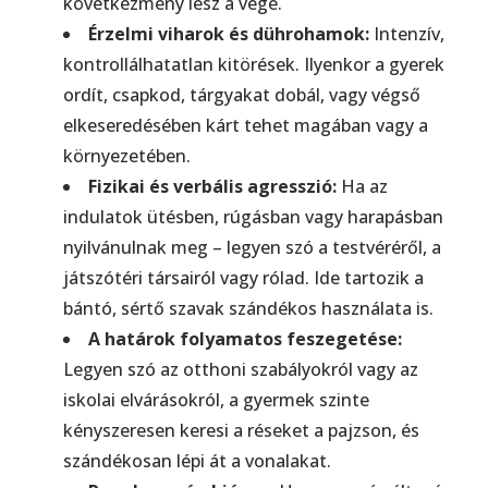
következmény lesz a vége.
Érzelmi viharok és dührohamok:
Intenzív,
kontrollálhatatlan kitörések. Ilyenkor a gyerek
ordít, csapkod, tárgyakat dobál, vagy végső
elkeseredésében kárt tehet magában vagy a
környezetében.
Fizikai és verbális agresszió:
Ha az
indulatok ütésben, rúgásban vagy harapásban
nyilvánulnak meg – legyen szó a testvéréről, a
játszótéri társairól vagy rólad. Ide tartozik a
bántó, sértő szavak szándékos használata is.
A határok folyamatos feszegetése:
Legyen szó az otthoni szabályokról vagy az
iskolai elvárásokról, a gyermek szinte
kényszeresen keresi a réseket a pajzson, és
szándékosan lépi át a vonalakat.