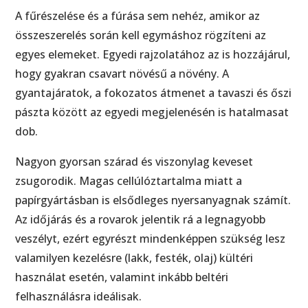
A fűrészelése és a fúrása sem nehéz, amikor az
összeszerelés során kell egymáshoz rögzíteni az
egyes elemeket. Egyedi rajzolatához az is hozzájárul,
hogy gyakran csavart növésű a növény. A
gyantajáratok, a fokozatos átmenet a tavaszi és őszi
pászta között az egyedi megjelenésén is hatalmasat
dob.
Nagyon gyorsan szárad és viszonylag keveset
zsugorodik. Magas cellúlóztartalma miatt a
papírgyártásban is elsődleges nyersanyagnak számít.
Az időjárás és a rovarok jelentik rá a legnagyobb
veszélyt, ezért egyrészt mindenképpen szükség lesz
valamilyen kezelésre (lakk, festék, olaj) kültéri
használat esetén, valamint inkább beltéri
felhasználásra ideálisak.