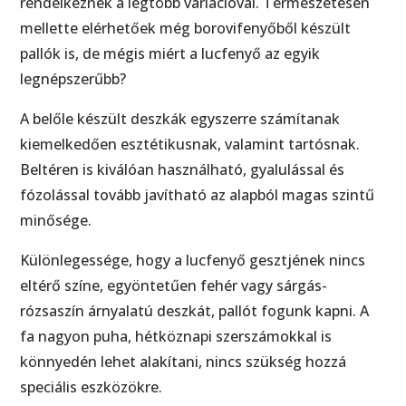
rendelkeznek a legtöbb variációval. Természetesen
mellette elérhetőek még borovifenyőből készült
pallók is, de mégis miért a lucfenyő az egyik
legnépszerűbb?
A belőle készült deszkák egyszerre számítanak
kiemelkedően esztétikusnak, valamint tartósnak.
Beltéren is kiválóan használható, gyalulással és
fózolással tovább javítható az alapból magas szintű
minősége.
Különlegessége, hogy a lucfenyő gesztjének nincs
eltérő színe, egyöntetűen fehér vagy sárgás-
rózsaszín árnyalatú deszkát, pallót fogunk kapni. A
fa nagyon puha, hétköznapi szerszámokkal is
könnyedén lehet alakítani, nincs szükség hozzá
speciális eszközökre.