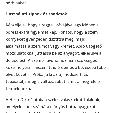
bőrhibákat.
Használati tippek és tanácsok
Képzelje el, hogy a reggeli kávéjával egy időben a
bőre is extra figyelmet kap. Fontos, hogy a szem
környékét gyengéden tisztítsa meg, majd
alkalmazza a szérumot vagy krémet. Apró ütögető
mozdulatokkal juttassa be az anyagot, elkerülve a
dörzsölést. A szempillavonalhoz nem szükséges
közel helyezni, hiszen itt is érdemes a kevesebb több
elvét követni. Próbálja ki az új módszert, és
tapasztalja meg a változásokat, amit a megfelelő
termék hozhat.
A Helia-D kínálatában széles választékot találunk,
amelyek a bőr számára előnyös hatóanyagokat