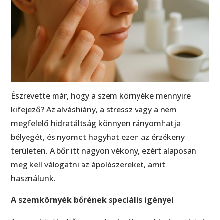
Észrevette már, hogy a szem környéke mennyire
kifejező? Az alváshiány, a stressz vagy a nem
megfelelő hidratáltság könnyen rányomhatja
bélyegét, és nyomot hagyhat ezen az érzékeny
területen. A bőr itt nagyon vékony, ezért alaposan
meg kell válogatni az ápolószereket, amit
használunk.
A szemkörnyék bőrének speciális igényei