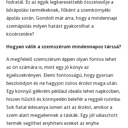
hidratál. Ez az egyik legkeresettebb összetevője a
bőrápolási termékeknek, főként a szemkörnyéki
ápolás során. Gondolt már arra, hogy a mindennapi
szemápolás milyen hatást gyakorolhat a
közérzetére?
Hogyan válik a szemszérum mindennapos társsá?
A megfelelő szemszérum éppen olyan fontos lehet
az ön számára is, mint egy jó könyv az
éjjeliszekrényen. Elemi fontosságú, hogy gyorsan
beszívódjon és ne hagyjon zsíros érzést maga után.
Egy könnyű gélkrém például ideális lehet napközben,
hiszen hűsítő és könnyedén belefér a reggeli rutinba.
Sok fiatal édesanya ismeri azt az érzést, amikor a
szem alatt megjelennek a táskák. Egy jól választott
termék segíthet enyhíteni ezeket az enyhe