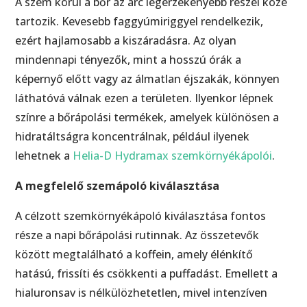
A szem körül a bőr az arc legérzékenyebb részei közé
tartozik. Kevesebb faggyúmiriggyel rendelkezik,
ezért hajlamosabb a kiszáradásra. Az olyan
mindennapi tényezők, mint a hosszú órák a
képernyő előtt vagy az álmatlan éjszakák, könnyen
láthatóvá válnak ezen a területen. Ilyenkor lépnek
színre a bőrápolási termékek, amelyek különösen a
hidratáltságra koncentrálnak, például ilyenek
lehetnek a
Helia-D Hydramax szemkörnyékápolói
.
A megfelelő szemápoló kiválasztása
A célzott szemkörnyékápoló kiválasztása fontos
része a napi bőrápolási rutinnak. Az összetevők
között megtalálható a koffein, amely élénkítő
hatású, frissíti és csökkenti a puffadást. Emellett a
hialuronsav is nélkülözhetetlen, mivel intenzíven