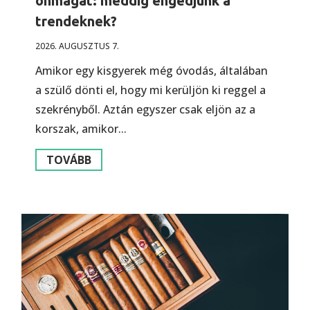
önmagát: meddig engedjünk a
trendeknek?
2026. AUGUSZTUS 7.
Amikor egy kisgyerek még óvodás, általában
a szülő dönti el, hogy mi kerüljön ki reggel a
szekrényből. Aztán egyszer csak eljön az a
korszak, amikor...
TOVÁBB