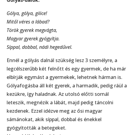
Gólya, gólya, gilice!
Mitől véres a lábad?
Török gyerek megvágta,
Magyar gyerek gyógyítja.
Síppal, dobbal, nádi hegedűvel.
Ennél a gólyás dalnál szükség lesz 3 személyre, a
legcélszerűbb két felnőtt és egy gyermek, de ha már
elbírják egymást a gyermekek, lehetnek hárman is.
Gólyafogásba áll két gyerek, a harmadik, pedig ráül a
kezükre, így haladnak. Az utolsó előtti sornál
leteszik, megnézik a lábát, majd pedig táncolni
kezdenek. Ezzel idézve meg az ősi magyar
sámánokat, akik síppal, dobbal és énekkel
gyógyították a betegeket.