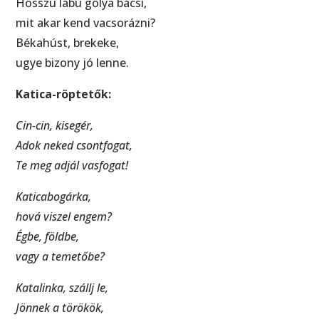
Hosszú lábú gólya bácsi,
mit akar kend vacsorázni?
Békahúst, brekeke,
ugye bizony jó lenne.
Katica-röptetők:
Cin-cin, kisegér,
Adok neked csontfogat,
Te meg adjál vasfogat!
Katicabogárka,
hová viszel engem?
Égbe, földbe,
vagy a temetőbe?
Katalinka, szállj le,
Jönnek a törökök,