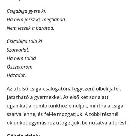
Csigabiga gyere ki,
Ha nem jössz ki, megbánod,
Nem leszek a barátod.
Csigabiga told ki
Szarvadat.
Ha nem tolod
Összetöröm
Házadat.
Az utolsó csiga-csalogatónál egyszerű ölbeli játék
játszható a gyermekkel. Az első két sor alatt
ujjainkat a homlokunkhoz emeljük, mintha a csiga
szarva lenne, és fel-le mozgatjuk. A többi résznél
öklünket egymáshoz ütögetjük, bemutatva a törést.
Gólyás-dalok: