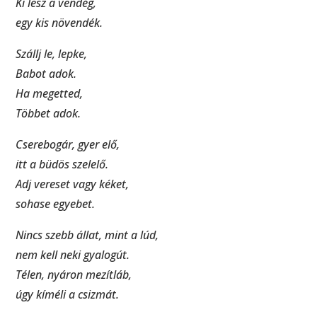
Ki lesz a vendég,
egy kis növendék.
Szállj le, lepke,
Babot adok.
Ha megetted,
Többet adok.
Cserebogár, gyer elő,
itt a büdös szelelő.
Adj vereset vagy kéket,
sohase egyebet.
Nincs szebb állat, mint a lúd,
nem kell neki gyalogút.
Télen, nyáron mezítláb,
úgy kíméli a csizmát.