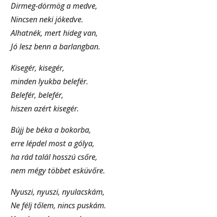
Dirmeg-dörmög a medve,
Nincsen neki jókedve.
Alhatnék, mert hideg van,
Jó lesz benn a barlangban.
Kisegér, kisegér,
minden lyukba belefér.
Belefér, belefér,
hiszen azért kisegér.
Bújj be béka a bokorba,
erre lépdel most a gólya,
ha rád talál hosszú csőre,
nem mégy többet esküvőre.
Nyuszi, nyuszi, nyulacskám,
Ne félj tőlem, nincs puskám.