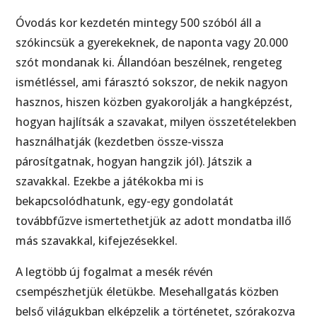
Óvodás kor kezdetén mintegy 500 szóból áll a
szókincsük a gyerekeknek, de naponta vagy 20.000
szót mondanak ki. Állandóan beszélnek, rengeteg
ismétléssel, ami fárasztó sokszor, de nekik nagyon
hasznos, hiszen közben gyakorolják a hangképzést,
hogyan hajlítsák a szavakat, milyen összetételekben
használhatják (kezdetben össze-vissza
párosítgatnak, hogyan hangzik jól). Játszik a
szavakkal. Ezekbe a játékokba mi is
bekapcsolódhatunk, egy-egy gondolatát
továbbfűzve ismertethetjük az adott mondatba illő
más szavakkal, kifejezésekkel.
A legtöbb új fogalmat a mesék révén
csempészhetjük életükbe. Mesehallgatás közben
belső világukban elképzelik a történetet, szórakozva