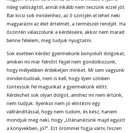
rideg valóságtól, annál inkább nem teszünk ezzel jót.
Bár kicsi sok mindenhez, az ő szintjén el lehet neki
magyarázni az élet értelmét, a természet rendjét. Ha
őszintén válaszolunk a kérdéseire, akkor nem marad
benne félelem, meg tudjuk nyugtatni.
Sok esetben kérdez gyermekünk bonyolult dolgokat,
amiken mi már felnőtt fejjel nem gondolkozunk,
hogy mélyebben érdekeljen minket. Mi sem vagyunk
mindentudóak, nem is kell, hogy ilyen színben
tüntessük fel magunkat a gyermekünk előtt.
Kérdezhet sok olyan dolgot, amihez mi nem értünk,
nem tudjuk. Ilyenkor nem jó elintézni egy
vállrándítással, hogy nem tudom, és kész, hanem
mondjuk meg neki, hogy „Utánanézünk majd együtt
a könyvekben, jó?”. Ezt örömmel fogja várni, hiszen