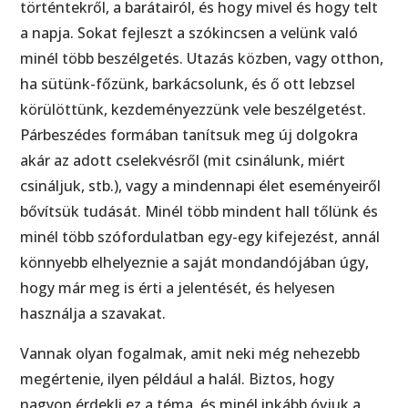
történtekről, a barátairól, és hogy mivel és hogy telt
a napja. Sokat fejleszt a szókincsen a velünk való
minél több beszélgetés. Utazás közben, vagy otthon,
ha sütünk-főzünk, barkácsolunk, és ő ott lebzsel
körülöttünk, kezdeményezzünk vele beszélgetést.
Párbeszédes formában tanítsuk meg új dolgokra
akár az adott cselekvésről (mit csinálunk, miért
csináljuk, stb.), vagy a mindennapi élet eseményeiről
bővítsük tudását. Minél több mindent hall tőlünk és
minél több szófordulatban egy-egy kifejezést, annál
könnyebb elhelyeznie a saját mondandójában úgy,
hogy már meg is érti a jelentését, és helyesen
használja a szavakat.
Vannak olyan fogalmak, amit neki még nehezebb
megértenie, ilyen például a halál. Biztos, hogy
nagyon érdekli ez a téma, és minél inkább óvjuk a