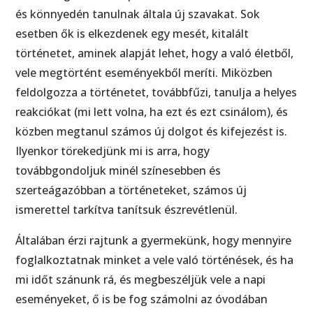
és könnyedén tanulnak általa új szavakat. Sok
esetben ők is elkezdenek egy mesét, kitalált
történetet, aminek alapját lehet, hogy a való életből,
vele megtörtént eseményekből meríti. Miközben
feldolgozza a történetet, továbbfűzi, tanulja a helyes
reakciókat (mi lett volna, ha ezt és ezt csinálom), és
közben megtanul számos új dolgot és kifejezést is.
Ilyenkor törekedjünk mi is arra, hogy
továbbgondoljuk minél színesebben és
szerteágazóbban a történeteket, számos új
ismerettel tarkítva tanítsuk észrevétlenül.
Általában érzi rajtunk a gyermekünk, hogy mennyire
foglalkoztatnak minket a vele való történések, és ha
mi időt szánunk rá, és megbeszéljük vele a napi
eseményeket, ő is be fog számolni az óvodában