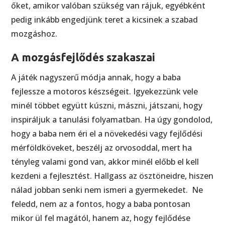
őket, amikor valóban szükség van rájuk, egyébként
pedig inkább engedjünk teret a kicsinek a szabad
mozgáshoz.
A mozgásfejlődés szakaszai
A játék nagyszerű módja annak, hogy a baba
fejlessze a motoros készségeit. Igyekezzünk vele
minél többet együtt kúszni, mászni, játszani, hogy
inspiráljuk a tanulási folyamatban. Ha úgy gondolod,
hogy a baba nem éri el a növekedési vagy fejlődési
mérföldköveket, beszélj az orvosoddal, mert ha
tényleg valami gond van, akkor minél előbb el kell
kezdeni a fejlesztést. Hallgass az ösztöneidre, hiszen
nálad jobban senki nem ismeri a gyermekedet. Ne
feledd, nem az a fontos, hogy a baba pontosan
mikor ül fel magától, hanem az, hogy fejlődése