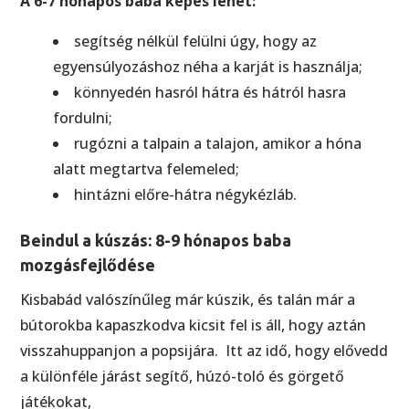
A 6-7 hónapos baba képes lehet:
segítség nélkül felülni úgy, hogy az
egyensúlyozáshoz néha a karját is használja;
könnyedén hasról hátra és hátról hasra
fordulni;
rugózni a talpain a talajon, amikor a hóna
alatt megtartva felemeled;
hintázni előre-hátra négykézláb.
Beindul a kúszás: 8-9 hónapos baba
mozgásfejlődése
Kisbabád valószínűleg már kúszik, és talán már a
bútorokba kapaszkodva kicsit fel is áll, hogy aztán
visszahuppanjon a popsijára. Itt az idő, hogy elővedd
a különféle járást segítő, húzó-toló és görgető
játékokat,