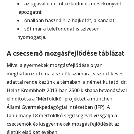
az ujjával enni, öltözködni és mesekönyvet
lapozgatni;
önállóan használni a hajkefét, a kanalat;
sőt már a telefonodat is szívesen
nyomogatja.
A csecsemő mozgásfejlődése táblázat
Mivel a gyermekek mozgásfejlődése olyan
meghatározó téma a szülők számára, viszont kevés
adattal rendelkezünk a témában, a német kutató, dr.
Heinz Krombholz 2013-ban 2500 kisbaba bevonásával
elindította a “Mérföldkő” projektet a müncheni
Állami Gyermekpedagógiai Intézetben (IFP). A
tanulmány 18 mérföldkő segítségével vizsgálja a
csecsemők és kisgyermekek mozgásfejlődését az
életük első két évében.