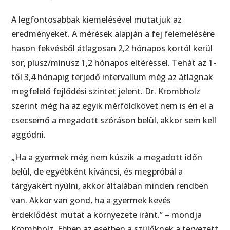
A legfontosabbak kiemelésével mutatjuk az
eredményeket. A mérések alapján a fej felemelésére
hason fekvésből átlagosan 2,2 hónapos kortól kerül
sor, plusz/mínusz 1,2 hónapos eltéréssel. Tehát az 1-
től 3,4 hónapig terjedő intervallum még az átlagnak
megfelelő fejlődési szintet jelent. Dr. Krombholz
szerint még ha az egyik mérföldkövet nem is éri el a
csecsemő a megadott szóráson belül, akkor sem kell
aggódni.
„Ha a gyermek még nem kúszik a megadott időn
belül, de egyébként kíváncsi, és megpróbál a
tárgyakért nyúlni, akkor általában minden rendben
van. Akkor van gond, ha a gyermek kevés
érdeklődést mutat a környezete iránt.” – mondja
Krombholz. Ebben az esetben a szülőknek a tervezett