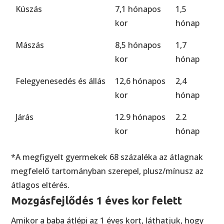
Kúszás
7,1 hónapos
1,5
kor
hónap
Mászás
8,5 hónapos
1,7
kor
hónap
Felegyenesedés és állás
12,6 hónapos
2,4
kor
hónap
Járás
12.9 hónapos
2.2
kor
hónap
*A megfigyelt gyermekek 68 százaléka az átlagnak
megfelelő tartományban szerepel, plusz/mínusz az
átlagos eltérés.
Mozgásfejlődés 1 éves kor felett
Amikor a baba átlépi az 1 éves kort, láthatjuk, hogy