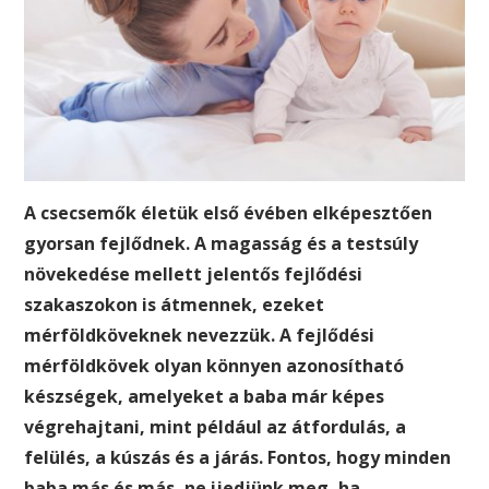
A csecsemők életük első évében elképesztően
gyorsan fejlődnek. A magasság és a testsúly
növekedése mellett jelentős fejlődési
szakaszokon is átmennek, ezeket
mérföldköveknek nevezzük. A fejlődési
mérföldkövek olyan könnyen azonosítható
készségek, amelyeket a baba már képes
végrehajtani, mint például az átfordulás, a
felülés, a kúszás és a járás. Fontos, hogy minden
baba más és más, ne ijedjünk meg, ha