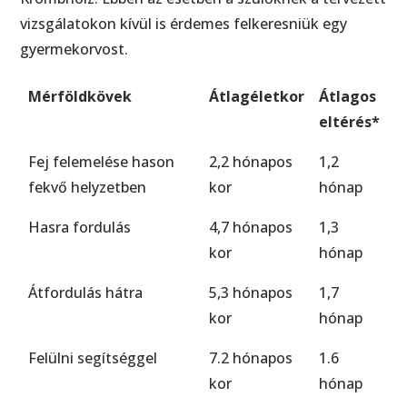
vizsgálatokon kívül is érdemes felkeresniük egy
gyermekorvost.
Mérföldkövek
Átlagéletkor
Átlagos
eltérés*
Fej felemelése hason
2,2 hónapos
1,2
fekvő helyzetben
kor
hónap
Hasra fordulás
4,7 hónapos
1,3
kor
hónap
Átfordulás hátra
5,3 hónapos
1,7
kor
hónap
Felülni segítséggel
7.2 hónapos
1.6
kor
hónap