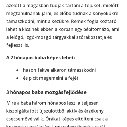
azelőtt a magasban tudják tartani a fejüket, mielőtt
megtanulnának járni, és előbb tudnak a könyökükre
támaszkodni, mint a kezükre. Remek foglalkoztató
lehet a kicsinek ebben a korban egy bébitornázó, ami
a lelógó, izgő-mozgó tárgyakkal szórakoztatja és
fejleszti is.
A 2 hónapos baba képes lehet:
hason fekve alkaron támaszkodni
és picit megemelni a fejét.
3 hónapos baba mozgásfejlődése
Mire a baba három hónapos lesz, a teljesen
kiszolgáltatott újszülöttből aktív és érzékeny
csecsemővé válik. Órákat képes eltölteni csak a
kezének vizsgálatával, miközben figyeli a saját