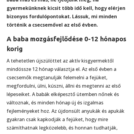
gyermekünknek kicsit több idő kell, hogy elérjen
bizonyos fordulópontokat. Lássuk, mi minden
történik a csecsemővel az első évben.
A baba mozgásfejlődése 0-12 hónapos
korig
A tehetetlen újszülöttet az aktív kisgyermektől
mindössze 12 hónap választja el. Az első évben a
csecsemők megtanulják felemelni a fejüket,
megfordulni, ülni, kúszni, állni és megtenni az első
lépeseiket. A babák elképesztő ütemben nőnek és
változnak, és minden hónap új és izgalmas
fejleményeket hoz. Az újdonsült anyukák és apukák
gyakran csak kapkodják a fejüket, hogy mire
számíthatnak legközelebb, és honnan tudhatják,