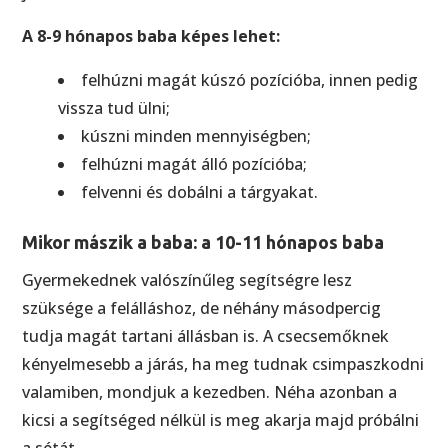
A 8-9 hónapos baba képes lehet:
felhúzni magát kúszó pozícióba, innen pedig
vissza tud ülni;
kúszni minden mennyiségben;
felhúzni magát álló pozícióba;
felvenni és dobálni a tárgyakat.
Mikor mászik a baba: a 10-11 hónapos baba
Gyermekednek valószínűleg segítségre lesz
szüksége a felálláshoz, de néhány másodpercig
tudja magát tartani állásban is. A csecsemőknek
kényelmesebb a járás, ha meg tudnak csimpaszkodni
valamiben, mondjuk a kezedben. Néha azonban a
kicsi a segítséged nélkül is meg akarja majd próbálni
a sétát.