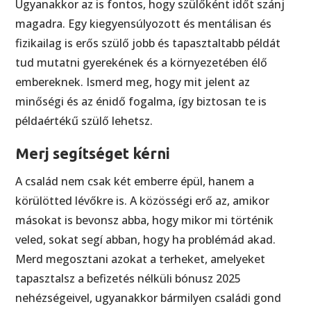
Ugyanakkor az is fontos, hogy szülőként időt szánj
magadra. Egy kiegyensúlyozott és mentálisan és
fizikailag is erős szülő jobb és tapasztaltabb példát
tud mutatni gyerekének és a környezetében élő
embereknek. Ismerd meg, hogy mit jelent az
minőségi és az énidő fogalma, így biztosan te is
példaértékű szülő lehetsz.
Merj segítséget kérni
A család nem csak két emberre épül, hanem a
körülötted lévőkre is. A közösségi erő az, amikor
másokat is bevonsz abba, hogy mikor mi történik
veled, sokat segí abban, hogy ha problémád akad.
Merd megosztani azokat a terheket, amelyeket
tapasztalsz a befizetés nélküli bónusz 2025
nehézségeivel, ugyanakkor bármilyen családi gond