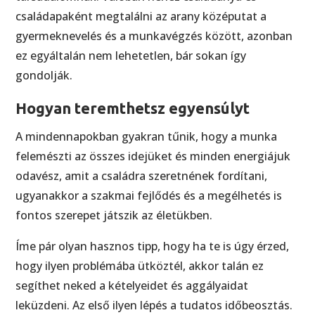
családapaként megtalálni az arany középutat a
gyermeknevelés és a munkavégzés között, azonban
ez egyáltalán nem lehetetlen, bár sokan így
gondolják.
Hogyan teremthetsz egyensúlyt
A mindennapokban gyakran tűnik, hogy a munka
felemészti az összes idejüket és minden energiájuk
odavész, amit a családra szeretnének fordítani,
ugyanakkor a szakmai fejlődés és a megélhetés is
fontos szerepet játszik az életükben.
Íme pár olyan hasznos tipp, hogy ha te is úgy érzed,
hogy ilyen problémába ütköztél, akkor talán ez
segíthet neked a kételyeidet és aggályaidat
leküzdeni. Az első ilyen lépés a tudatos időbeosztás.