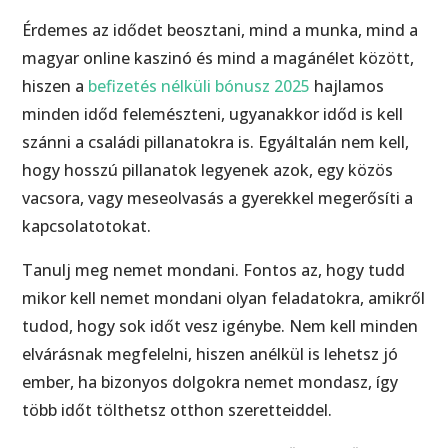
Érdemes az idődet beosztani, mind a munka, mind a
magyar online kaszinó és mind a magánélet között,
hiszen a
befizetés nélküli bónusz 2025
hajlamos
minden időd felemészteni, ugyanakkor időd is kell
szánni a családi pillanatokra is. Egyáltalán nem kell,
hogy hosszú pillanatok legyenek azok, egy közös
vacsora, vagy meseolvasás a gyerekkel megerősíti a
kapcsolatotokat.
Tanulj meg nemet mondani. Fontos az, hogy tudd
mikor kell nemet mondani olyan feladatokra, amikről
tudod, hogy sok időt vesz igénybe. Nem kell minden
elvárásnak megfelelni, hiszen anélkül is lehetsz jó
ember, ha bizonyos dolgokra nemet mondasz, így
több időt tölthetsz otthon szeretteiddel.