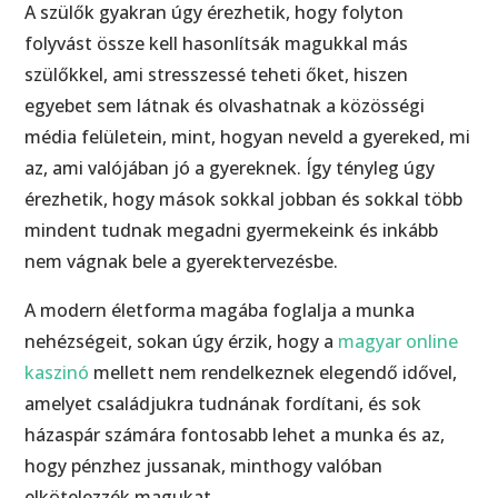
A szülők gyakran úgy érezhetik, hogy folyton
folyvást össze kell hasonlítsák magukkal más
szülőkkel, ami stresszessé teheti őket, hiszen
egyebet sem látnak és olvashatnak a közösségi
média felületein, mint, hogyan neveld a gyereked, mi
az, ami valójában jó a gyereknek. Így tényleg úgy
érezhetik, hogy mások sokkal jobban és sokkal több
mindent tudnak megadni gyermekeink és inkább
nem vágnak bele a gyerektervezésbe.
A modern életforma magába foglalja a munka
nehézségeit, sokan úgy érzik, hogy a
magyar online
kaszinó
mellett nem rendelkeznek elegendő idővel,
amelyet családjukra tudnának fordítani, és sok
házaspár számára fontosabb lehet a munka és az,
hogy pénzhez jussanak, minthogy valóban
elkötelezzék magukat.