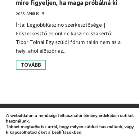
mire figyeljen, ha maga próbálná ki
2026. ÁPRILIS 15.
Írta: LegjobbKaszino szerkesztősége |
Főszerkesztő és online kaszinó-szakértő:
Tibor Tolnai Egy szülői fórum talán nem az a
hely, ahol először az...
TOVÁBB
A weboldalon a minőségi felhasználói élmény érdekében sütiket
használunk.
Impresszum
Általános Szerződési Feltételek
Többet megtudhatsz arról, hogy milyen sütiket használunk, vagy
kikapcsolhatod őket a
beállításokban
.
© 2026 Szülőfórum