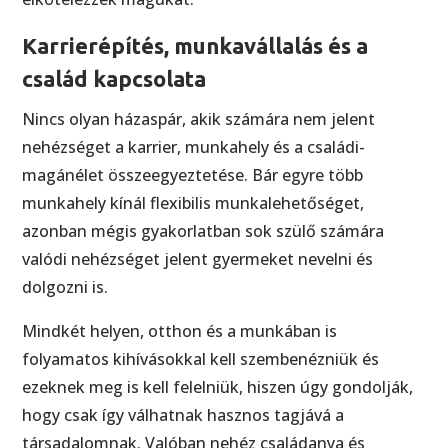
Karrierépítés, munkavállalás és a
család kapcsolata
Nincs olyan házaspár, akik számára nem jelent
nehézséget a karrier, munkahely és a családi-
magánélet összeegyeztetése. Bár egyre több
munkahely kínál flexibilis munkalehetőséget,
azonban mégis gyakorlatban sok szülő számára
valódi nehézséget jelent gyermeket nevelni és
dolgozni is.
Mindkét helyen, otthon és a munkában is
folyamatos kihívásokkal kell szembenézniük és
ezeknek meg is kell felelniük, hiszen úgy gondolják,
hogy csak így válhatnak hasznos tagjává a
társadalomnak. Valóban nehéz családanya és