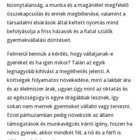
bizonytalanság, a munka és a magánélet megfelelő
összekapcsolás és ennek megbillenése, valamint a
társadalmi elvárások által keltett nyomás mind
befolyásolja a friss házasok és a fiatal szülők
gyermekvállalási döntéseit.
Felmerül bennük a kérdés, hogy vállaljanak-e
gyereket és ha igen mikor? Talán az egyik
legnagyobb kihívást a megélhetés jelenti. A
költségek folyamatos növekedése, mint a lakbér ára
és az élelmiszer árak, ugyan úgy mint az oktatás és
az egészségügy is egyre drágábbak lesznek, így
sokan nem mernek gyermeket vállalni vagy tervezni.
Ezzel párhuzamban pedig növekszik az állami
támogatások és munkavégzés iránti igény, hiszen ha
nincs gyerek, akkor mindkét fél, a nő és a férfi is