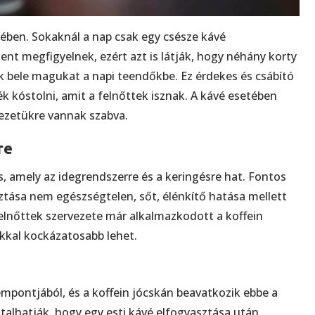
etében. Sokaknál a nap csak egy csésze kávé
ent megfigyelnek, ezért azt is látják, hogy néhány korty
k bele magukat a napi teendőkbe. Ez érdekes és csábító
k kóstolni, amit a felnőttek isznak. A kávé esetében
vezetükre vannak szabva.
re
s, amely az idegrendszerre és a keringésre hat. Fontos
ztása nem egészségtelen, sőt, élénkítő hatása mellett
elnőttek szervezete már alkalmazkodott a koffein
kkal kockázatosabb lehet.
mpontjából, és a koffein jócskán beavatkozik ebbe a
talhatják, hogy egy esti kávé elfogyasztása után