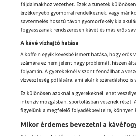
fájdalmakhoz vezethet. Ezek a tünetek különösen 
érzékenyebb gyomorral rendelkeznek, vagy már kor
savtermelés hosszú távon gyomorfekély kialakulásá
fogyasszanak rendszeresen kávét és más erős sav
A kávé vízhajtó hatása
A koffein egyik kevésbé ismert hatása, hogy erős v
számára ez nem jelent nagy problémát, hiszen ál
folyamán. A gyerekeknél viszont fennállhat a vesz
vízveszteség pótlására, ami akár kiszáradáshoz is 
Ez különösen azoknál a gyerekeknél lehet veszélye
intenzív mozgásban, sportolásban vesznek részt. A
figyelünk a megfelelő folyadékbevitelre, könnyen
Mikor érdemes bevezetni a kávéfogy