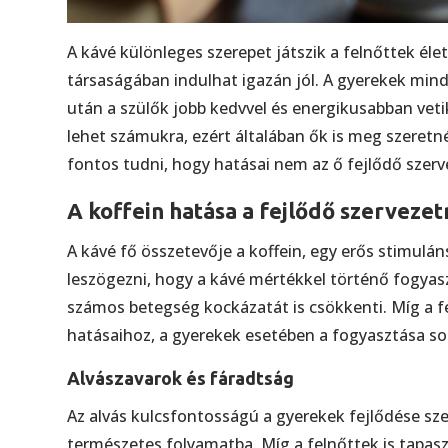
A kávé különleges szerepet játszik a felnőttek él
társaságában indulhat igazán jól. A gyerekek mind
után a szülők jobb kedvvel és energikusabban veti
lehet számukra, ezért általában ők is meg szeretné
fontos tudni, hogy hatásai nem az ő fejlődő szer
A koffein hatása a fejlődő szervezet
A kávé fő összetevője a koffein, egy erős stimulán
leszögezni, hogy a kávé mértékkel történő fogyas
számos betegség kockázatát is csökkenti. Míg a f
hatásaihoz, a gyerekek esetében a fogyasztása so
Alvászavarok és fáradtság
Az alvás kulcsfontosságú a gyerekek fejlődése sze
természetes folyamatba. Míg a felnőttek is tapasz