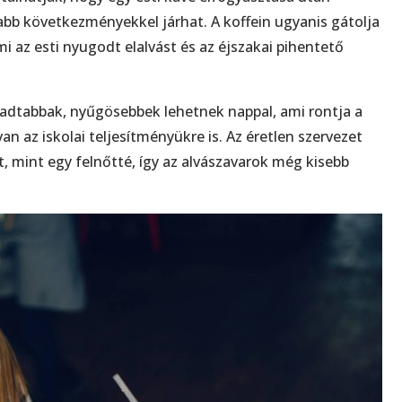
abb következményekkel járhat. A koffein ugyanis gátolja
mi az esti nyugodt elalvást és az éjszakai pihentető
adtabbak, nyűgösebbek lehetnek nappal, ami rontja a
n az iskolai teljesítményükre is. Az éretlen szervezet
, mint egy felnőtté, így az alvászavarok még kisebb