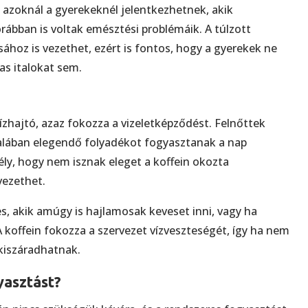
azoknál a gyerekeknél jelentkezhetnek, akik
ábban is voltak emésztési problémáik. A túlzott
hoz is vezethet, ezért is fontos, hogy a gyerekek ne
as italokat sem.
ízhajtó, azaz fokozza a vizeletképződést. Felnőttek
talában elegendő folyadékot fogyasztanak a nap
ély, hogy nem isznak eleget a koffein okozta
vezethet.
s, akik amúgy is hajlamosak keveset inni, vagy ha
 koffein fokozza a szervezet vízveszteségét, így ha nem
 kiszáradhatnak.
asztást?