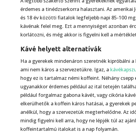
A legtöbb szakértő szerint a gyerekeknek egyáltal
érdemes a tinédzserkorra halasztani. Az amerikai 
és 18 év közötti fiatalok legfeljebb napi 85-100 m
kávénak felel meg. Ezt a mennyiséget azonban érd
korlátozni, és még akkor is figyelni kell a mértékl
Kávé helyett alternatívák
Ha a gyerekek mindenáron szeretnék kipróbálni a k
ami nem káros a szervezetükre. Igaz, a
kávékapszu
hogy ez is tartalmaz némi koffeint. Néhány csep
ugyanakkor érdemes például az ital tetején találh
például forgalmaz gabona kávét, vagy cikória kávé
elkerülhetők a koffein káros hatásai, a gyerekek p
anélkül, hogy a szervezetük megterhelődne. Az id
mindig figyelni kell arra, hogy ne lépjék túl az a
koffeintartalmú italokat is a nap folyamán.