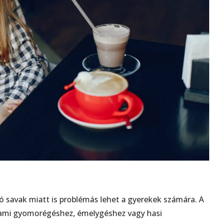
ó savak miatt is problémás lehet a gyerekek számára. A
t, ami gyomorégéshez, émelygéshez vagy hasi