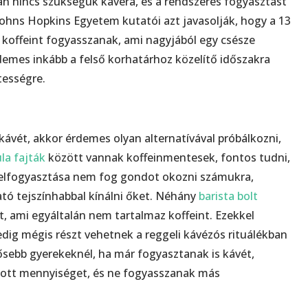
án nincs szükségük kávéra, és a rendszeres fogyasztást
Johns Hopkins Egyetem kutatói azt javasolják, hogy a 13
g koffeint fogyasszanak, ami nagyjából egy csésze
emes inkább a felső korhatárhoz közelítő időszakra
etességre.
ávét, akkor érdemes olyan alternatívával próbálkozni,
la fajták
között vannak koffeinmentesek, fontos tudni,
p elfogyasztása nem fog gondot okozni számukra,
ató tejszínhabbal kínálni őket. Néhány
barista bolt
t, ami egyáltalán nem tartalmaz koffeint. Ezekkel
edig mégis részt vehetnek a reggeli kávézós rituálékban
ősebb gyerekeknél, ha már fogyasztanak is kávét,
jánlott mennyiséget, és ne fogyasszanak más