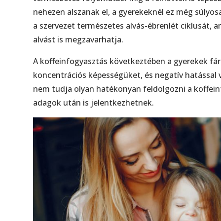
nehezen alszanak el, a gyerekeknél ez még súlyos
a szervezet természetes alvás-ébrenlét ciklusát, a
alvást is megzavarhatja.
A koffeinfogyasztás következtében a gyerekek fár
koncentrációs képességüket, és negatív hatással va
nem tudja olyan hatékonyan feldolgozni a koffeint
adagok után is jelentkezhetnek.