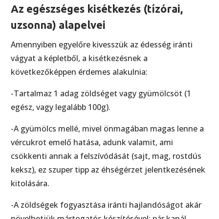
Az egészséges kisétkezés (tízórai,
uzsonna) alapelvei
Amennyiben egyelőre kivesszük az édesség iránti
vágyat a képletből, a kisétkezésnek a
következőképpen érdemes alakulnia:
-Tartalmaz 1 adag zöldséget vagy gyümölcsöt (1
egész, vagy legalább 100g).
-A gyümölcs mellé, mivel önmagában magas lenne a
vércukrot emelő hatása, adunk valamit, ami
csökkenti annak a felszívódását (sajt, mag, rostdús
keksz), ez szuper tipp az éhségérzet jelentkezésének
kitolására.
-A zöldségek fogyasztása iránti hajlandóságot akár
növelhetjük mártogatós készítésével: pár kanál