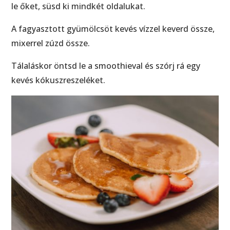
le őket, süsd ki mindkét oldalukat.
A fagyasztott gyümölcsöt kevés vízzel keverd össze,
mixerrel zúzd össze.
Tálaláskor öntsd le a smoothieval és szórj rá egy
kevés kókuszreszeléket.