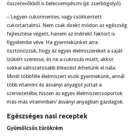
összetevőkből is belecsempészni (pl. zserbógolyó).
– Legyen cukormentes, vagy csökkentett
cukortartalmú. Nem csak direkt módon az egészség
fejlesztése végett, hanem az indirekt faktort is
figyelembe véve. Ha gyermekünket arra
ösztönözzük, hogy az egyes élelmiszereket a saját
ízükért szeresse, és ne a cukrozás miatt, akkor
sokkal változatosabb étkezést érhetünk el nála.
Minél többféle élelmiszert eszik gyermekünk, annál
több vitamint és ásványi anyagot juttat a
szervezetébe, hiszen az egyes élelmiszercsoportok
más-más vitaminban/ ásványi anyagban gazdagok.
Egészséges nasi receptek
Gyümölcsös túrókrém