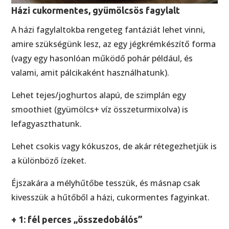
Házi cukormentes, gyümölcsös fagylalt
A házi fagylaltokba rengeteg fantáziát lehet vinni,
amire szükségünk lesz, az egy jégkrémkészítő forma
(vagy egy hasonlóan működő pohár például, és
valami, amit pálcikaként használhatunk).
Lehet tejes/joghurtos alapú, de szimplán egy
smoothiet (gyümölcs+ víz összeturmixolva) is
lefagyaszthatunk.
Lehet csokis vagy kókuszos, de akár rétegezhetjük is
a különböző ízeket.
Éjszakára a mélyhűtőbe tesszük, és másnap csak
kivesszük a hűtőből a házi, cukormentes fagyinkat.
+ 1: fél perces „összedobálós”