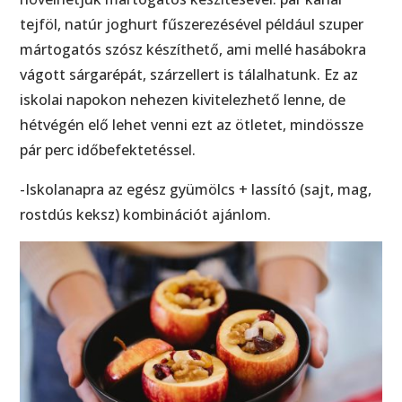
tejföl, natúr joghurt fűszerezésével például szuper
mártogatós szósz készíthető, ami mellé hasábokra
vágott sárgarépát, szárzellert is tálalhatunk. Ez az
iskolai napokon nehezen kivitelezhető lenne, de
hétvégén elő lehet venni ezt az ötletet, mindössze
pár perc időbefektetéssel.
-Iskolanapra az egész gyümölcs + lassító (sajt, mag,
rostdús keksz) kombinációt ajánlom.