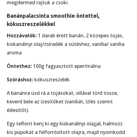
megdermed rajtuk a csoki.
Banánpalacsinta smoothie öntettel,
kókuszreszelékkel
Hozzávalók:
1 darab érett banán, 2 közepes tojás,
kiskanálnyi olaj/zsiradék a sütéshez, vanília/ vanília
aroma
Öntethez:
100g fagyasztott eper/málna
Szóráshoz:
kókuszreszelék
A banánra üsd rá a tojásokat, villával törd össze,
keverd bele az ízesítőket (vaníliát, ízlés szerint
édesítőt).
Egy teflont kenj ki egy kiskanálnyi olajjal, halmozz
kis púpokat a felforrósított olajra, majd nyomkodd