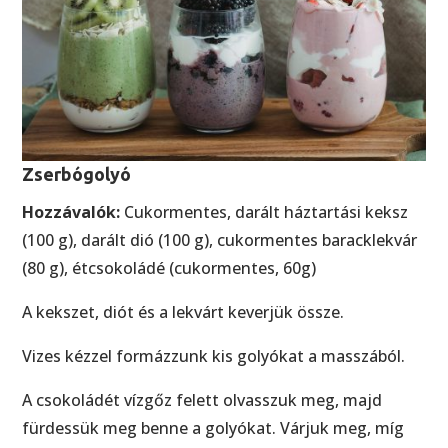
Zserbógolyó
Hozzávalók:
Cukormentes, darált háztartási keksz
(100 g), darált dió (100 g), cukormentes baracklekvár
(80 g), étcsokoládé (cukormentes, 60g)
A kekszet, diót és a lekvárt keverjük össze.
Vizes kézzel formázzunk kis golyókat a masszából.
A csokoládét vízgőz felett olvasszuk meg, majd
fürdessük meg benne a golyókat. Várjuk meg, míg