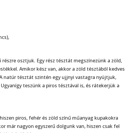
cs),
részre osztjuk. Egy rész tésztát megszínezünk a zöld,
estékkel. Amikor kész van, akkor a zöld tésztából kedves
A natúr tésztát szintén egy ujjnyi vastagra nyújtjuk,
Ugyanígy teszünk a piros tésztával is, és rátekerjük a
hiszen piros, fehér és zöld színű műanyag kupakokra
or már nagyon egyszerű dolgunk van, hiszen csak fel