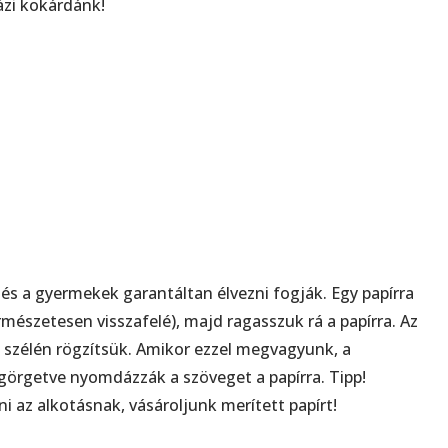
házi kokárdánk!
, és a gyermekek garantáltan élvezni fogják. Egy papírra
mészetesen visszafelé), majd ragasszuk rá a papírra. Az
ét szélén rögzítsük. Amikor ezzel megvagyunk, a
görgetve nyomdázzák a szöveget a papírra. Tipp!
i az alkotásnak, vásároljunk merített papírt!