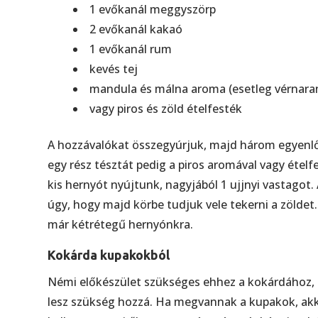
1 evőkanál meggyszörp
2 evőkanál kakaó
1 evőkanál rum
kevés tej
mandula és málna aroma (esetleg vérnaran
vagy piros és zöld ételfesték
A hozzávalókat összegyúrjuk, majd három egyenlő 
egy rész tésztát pedig a piros aromával vagy ételf
kis hernyót nyújtunk, nagyjából 1 ujjnyi vastagot. 
úgy, hogy majd körbe tudjuk vele tekerni a zöldet. 
már kétrétegű hernyónkra.
Kokárda kupakokból
Némi előkészület szükséges ehhez a kokárdához, 
lesz szükség hozzá. Ha megvannak a kupakok, akk