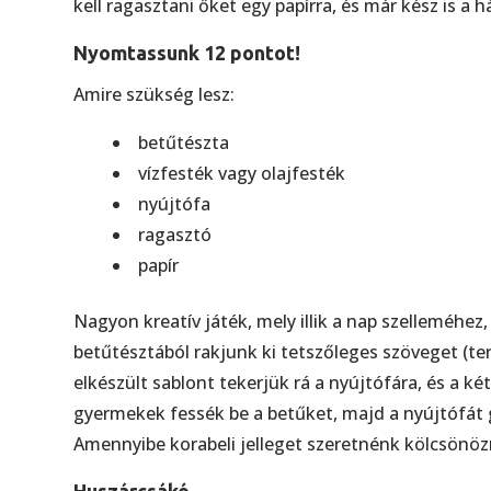
kell ragasztani őket egy papírra, és már kész is a 
Nyomtassunk 12 pontot!
Amire szükség lesz:
betűtészta
vízfesték vagy olajfesték
nyújtófa
ragasztó
papír
Nagyon kreatív játék, mely illik a nap szelleméhez
betűtésztából rakjunk ki tetszőleges szöveget (ter
elkészült sablont tekerjük rá a nyújtófára, és a k
gyermekek fessék be a betűket, majd a nyújtófát 
Amennyibe korabeli jelleget szeretnénk kölcsönözn