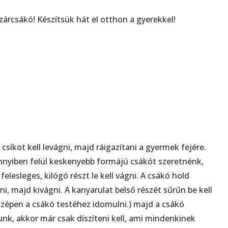
rcsákó! Készítsük hát el otthon a gyerekkel!
csíkot kell levágni, majd ráigazítani a gyermek fejére.
nnyiben felül keskenyebb formájú csákót szeretnénk,
 felesleges, kilógó részt le kell vágni. A csákó hold
ni, majd kivágni. A kanyarulat belső részét sűrűn be kell
szépen a csákó testéhez idomulni.) majd a csákó
nk, akkor már csak díszíteni kell, ami mindenkinek