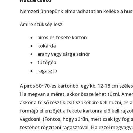
Huszárcsákó
Nemzeti ünnepünk elmaradhatatlan kelléke a huszá
Amire szükség lesz:
piros és fekete karton
kokárda
arany vagy sárga zsinór
tűzőgép
ragasztó
A piros 50*70-es kartonból egy kb. 12-18 cm széles 
Ha megvan a méret, akkor össze lehet tűzni. Ame
akkor a felső részt kicsit szűkebbre kell húzni, és a
formájú ellenzőjét a fekete kartonra elő kell rajzol
vagdosni, (Fontos, hogy sűrűn, mert csak így fog 
testéhez rögzíteni ragasztóval. Ha ezzel megvagyu