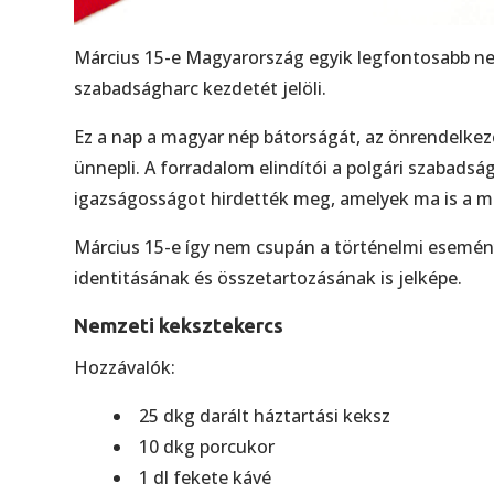
Március 15-e Magyarország egyik legfontosabb ne
szabadságharc kezdetét jelöli.
Ez a nap a magyar nép bátorságát, az önrendelkezé
ünnepli. A forradalom elindítói a polgári szabads
igazságosságot hirdették meg, amelyek ma is a m
Március 15-e így nem csupán a történelmi esemén
identitásának és összetartozásának is jelképe.
Nemzeti keksztekercs
Hozzávalók:
25 dkg darált háztartási keksz
10 dkg porcukor
1 dl fekete kávé