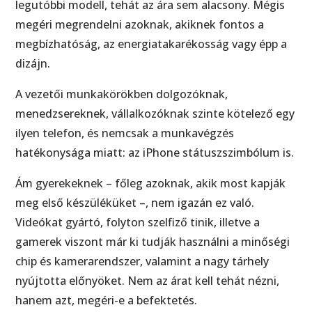
legutóbbi modell, tehát az ára sem alacsony. Mégis
megéri megrendelni azoknak, akiknek fontos a
megbízhatóság, az energiatakarékosság vagy épp a
dizájn.
A vezetői munkakörökben dolgozóknak,
menedzsereknek, vállalkozóknak szinte kötelező egy
ilyen telefon, és nemcsak a munkavégzés
hatékonysága miatt: az iPhone státuszszimbólum is.
Ám gyerekeknek – főleg azoknak, akik most kapják
meg első készüléküket –, nem igazán ez való.
Videókat gyártó, folyton szelfiző tinik, illetve a
gamerek viszont már ki tudják használni a minőségi
chip és kamerarendszer, valamint a nagy tárhely
nyújtotta előnyöket. Nem az árat kell tehát nézni,
hanem azt, megéri-e a befektetés.