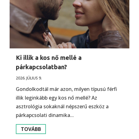
Ki illik a kos nő mellé a
párkapcsolatban?
2026. JÚLIUS 9.
Gondolkodtál már azon, milyen típusú férfi
illik leginkább egy kos nő mellé? Az
asztrológia sokaknál népszerű eszköz a
párkapcsolati dinamika...
TOVÁBB