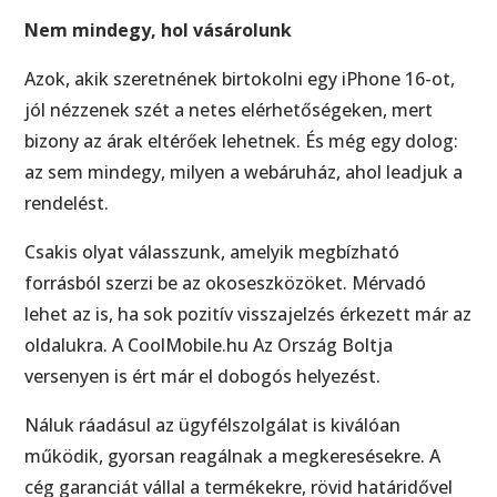
Nem mindegy, hol vásárolunk
Azok, akik szeretnének birtokolni egy iPhone 16-ot,
jól nézzenek szét a netes elérhetőségeken, mert
bizony az árak eltérőek lehetnek. És még egy dolog:
az sem mindegy, milyen a webáruház, ahol leadjuk a
rendelést.
Csakis olyat válasszunk, amelyik megbízható
forrásból szerzi be az okoseszközöket. Mérvadó
lehet az is, ha sok pozitív visszajelzés érkezett már az
oldalukra. A CoolMobile.hu Az Ország Boltja
versenyen is ért már el dobogós helyezést.
Náluk ráadásul az ügyfélszolgálat is kiválóan
működik, gyorsan reagálnak a megkeresésekre. A
cég garanciát vállal a termékekre, rövid határidővel