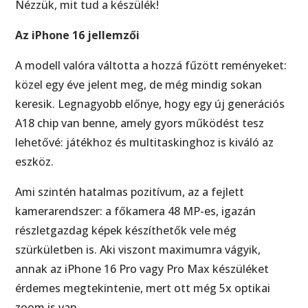
Nézzük, mit tud a készülék!
Az iPhone 16 jellemzői
A modell valóra váltotta a hozzá fűzött reményeket:
közel egy éve jelent meg, de még mindig sokan
keresik. Legnagyobb előnye, hogy egy új generációs
A18 chip van benne, amely gyors működést tesz
lehetővé: játékhoz és multitaskinghoz is kiváló az
eszköz.
Ami szintén hatalmas pozitívum, az a fejlett
kamerarendszer: a főkamera 48 MP-es, igazán
részletgazdag képek készíthetők vele még
szürkületben is. Aki viszont maximumra vágyik,
annak az iPhone 16 Pro vagy Pro Max készüléket
érdemes megtekintenie, mert ott még 5x optikai
zoom is van.