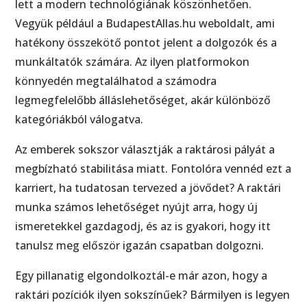
lett a modern technológiának köszönhetően.
Vegyük például a BudapestAllas.hu weboldalt, ami
hatékony összekötő pontot jelent a dolgozók és a
munkáltatók számára. Az ilyen platformokon
könnyedén megtalálhatod a számodra
legmegfelelőbb álláslehetőséget, akár különböző
kategóriákból válogatva.
Az emberek sokszor választják a raktárosi pályát a
megbízható stabilitása miatt. Fontolóra vennéd ezt a
karriert, ha tudatosan tervezed a jövődet? A raktári
munka számos lehetőséget nyújt arra, hogy új
ismeretekkel gazdagodj, és az is gyakori, hogy itt
tanulsz meg először igazán csapatban dolgozni.
Egy pillanatig elgondolkoztál-e már azon, hogy a
raktári pozíciók ilyen sokszínűek? Bármilyen is legyen