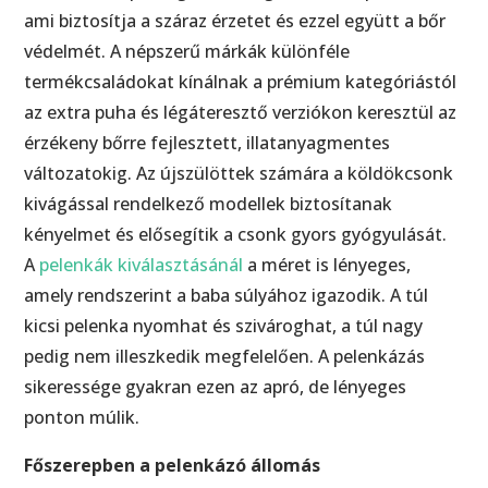
ami biztosítja a száraz érzetet és ezzel együtt a bőr
védelmét. A népszerű márkák különféle
termékcsaládokat kínálnak a prémium kategóriástól
az extra puha és légáteresztő verziókon keresztül az
érzékeny bőrre fejlesztett, illatanyagmentes
változatokig. Az újszülöttek számára a köldökcsonk
kivágással rendelkező modellek biztosítanak
kényelmet és elősegítik a csonk gyors gyógyulását.
A
pelenkák kiválasztásánál
a méret is lényeges,
amely rendszerint a baba súlyához igazodik. A túl
kicsi pelenka nyomhat és szivároghat, a túl nagy
pedig nem illeszkedik megfelelően. A pelenkázás
sikeressége gyakran ezen az apró, de lényeges
ponton múlik.
Főszerepben a pelenkázó állomás