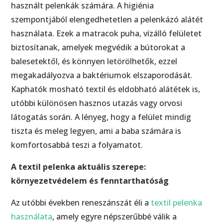
használt pelenkák számára. A higiénia
szempontjából elengedhetetlen a pelenkázó alátét
használata. Ezek a matracok puha, vízálló felületet
biztosítanak, amelyek megvédik a bútorokat a
balesetektől, és könnyen letörölhetők, ezzel
megakadályozva a baktériumok elszaporodását.
Kaphatók mosható textil és eldobható alátétek is,
utóbbi különösen hasznos utazás vagy orvosi
látogatás során. A lényeg, hogy a felület mindig
tiszta és meleg legyen, ami a baba számára is
komfortosabbá teszi a folyamatot.
A textil pelenka aktuális szerepe:
környezetvédelem és fenntarthatóság
Az utóbbi években reneszánszát éli a
textil pelenka
használata
, amely egyre népszerűbbé válik a