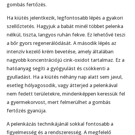
gombás fertőzés.
Ha kiütés jelentkezik, legfontosabb lépés a gyakori
szellőztetés. Hagyjuk a babát minél többet pelenka
nélkül, tiszta, langyos ruhán fekve. Ez lehetővé teszi
a bőr gyors regenerálódását. A második lépés az
intenzív kezelő krém bevetése, amely általában
nagyobb koncentrációjú cink-oxidot tartalmaz. Ez a
hatóanyag segíti a gyógyulást és csökkenti a
gyulladást. Ha a kiütés néhány nap alatt sem javul,
esetleg hólyagosodik, vagy átterjed a pelenkával
nem fedett területekre, mindenképpen keressük fel
a gyermekorvost, mert felmerülhet a gombás
fertőzés gyanúja.
A pelenkázás technikájánál sokkal fontosabb a
figyelmesség és a rendszeresség. A megfelelő