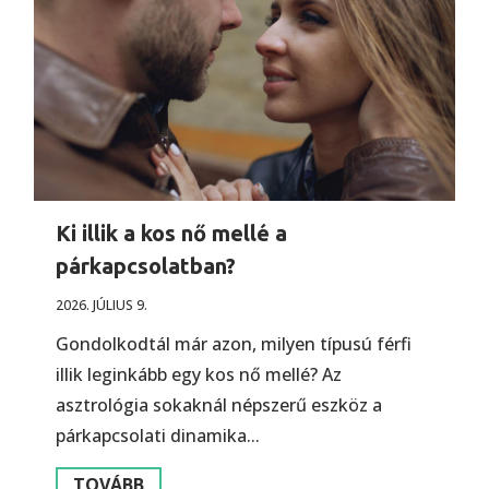
Ki illik a kos nő mellé a
párkapcsolatban?
2026. JÚLIUS 9.
Gondolkodtál már azon, milyen típusú férfi
illik leginkább egy kos nő mellé? Az
asztrológia sokaknál népszerű eszköz a
párkapcsolati dinamika...
TOVÁBB