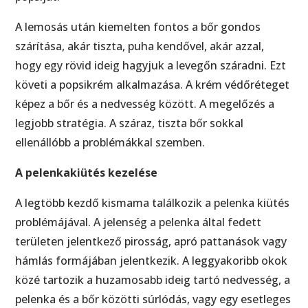
A lemosás után kiemelten fontos a bőr gondos
szárítása, akár tiszta, puha kendővel, akár azzal,
hogy egy rövid ideig hagyjuk a levegőn száradni. Ezt
követi a popsikrém alkalmazása. A krém védőréteget
képez a bőr és a nedvesség között. A megelőzés a
legjobb stratégia. A száraz, tiszta bőr sokkal
ellenállóbb a problémákkal szemben.
A pelenkakiütés kezelése
A legtöbb kezdő kismama találkozik a pelenka kiütés
problémájával. A jelenség a pelenka által fedett
területen jelentkező pirosság, apró pattanások vagy
hámlás formájában jelentkezik. A leggyakoribb okok
közé tartozik a huzamosabb ideig tartó nedvesség, a
pelenka és a bőr közötti súrlódás, vagy egy esetleges