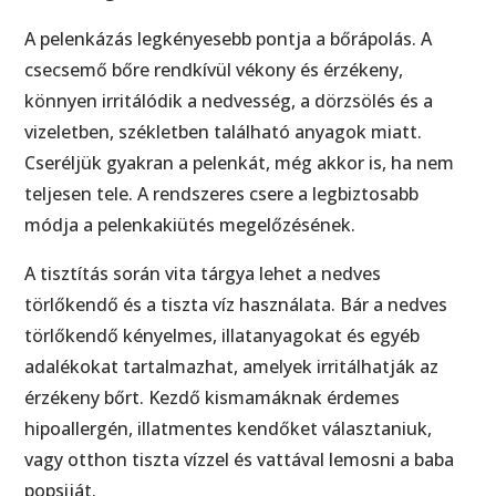
A pelenkázás legkényesebb pontja a bőrápolás. A
csecsemő bőre rendkívül vékony és érzékeny,
könnyen irritálódik a nedvesség, a dörzsölés és a
vizeletben, székletben található anyagok miatt.
Cseréljük gyakran a pelenkát, még akkor is, ha nem
teljesen tele. A rendszeres csere a legbiztosabb
módja a pelenkakiütés megelőzésének.
A tisztítás során vita tárgya lehet a nedves
törlőkendő és a tiszta víz használata. Bár a nedves
törlőkendő kényelmes, illatanyagokat és egyéb
adalékokat tartalmazhat, amelyek irritálhatják az
érzékeny bőrt. Kezdő kismamáknak érdemes
hipoallergén, illatmentes kendőket választaniuk,
vagy otthon tiszta vízzel és vattával lemosni a baba
popsiját.