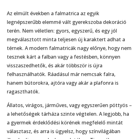
Az elmúlt években a falmatrica az egyik
legnépszerűbb elemmé vált gyerekszoba dekoráció
terén. Nem véletlen: gyors, egyszerű, és egy jól
megválasztott minta teljesen új karaktert adhat a
térnek. A modern falmatricák nagy előnye, hogy nem
tesznek kárt a falban vagy a festésben, könnyen
visszaszedhetők, és akár többször is újra
felhasználhatók. Ráadásul már nemcsak falra,
hanem bútorokra, ajtóra vagy akár a plafonra is
ragaszthatók.
Állatos, virágos, járműves, vagy egyszerűen pöttyös –
a lehetőségek tárháza szinte végtelen. A legjobb, ha
a gyermek érdeklődési körének megfelelő mintát
választasz, és arra is ügyelsz, hogy színvilágában