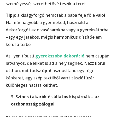
személyessé, szerethetővé teszik a teret.
Tipp
: a kiságyforgó nemcsak a baba feje fölé való!
Ha már nagyobb a gyermeked, használd a
dekorforgót az olvasósarokba vagy a gyereksátorba
– így egy játékos, mégis harmonikus díszítőelem
kerül a térbe.
Az ilyen típusú
gyerekszoba dekoráció
nem csupán
látványos, de lelket is ad a helyiségnek. Nézz körül
otthon, mit tudsz újrahasznosítani: egy régi
képkeret, egy szép textilből varrt zászlófüzér
különleges hatást kelthet.
Színes takarók és állatos kispárnák – az
otthonosság zálogai