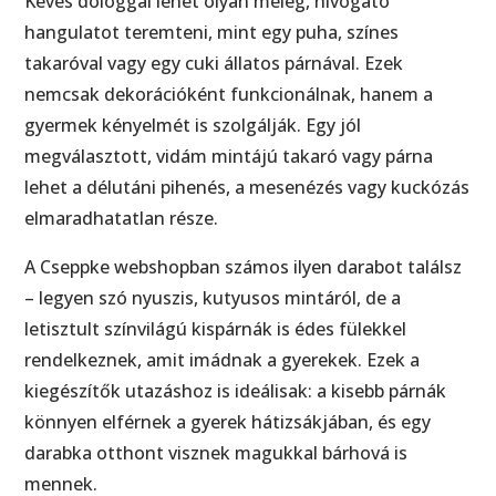
Kevés dologgal lehet olyan meleg, hívogató
hangulatot teremteni, mint egy puha, színes
takaróval vagy egy cuki állatos párnával. Ezek
nemcsak dekorációként funkcionálnak, hanem a
gyermek kényelmét is szolgálják. Egy jól
megválasztott, vidám mintájú takaró vagy párna
lehet a délutáni pihenés, a mesenézés vagy kuckózás
elmaradhatatlan része.
A Cseppke webshopban számos ilyen darabot találsz
– legyen szó nyuszis, kutyusos mintáról, de a
letisztult színvilágú kispárnák is édes fülekkel
rendelkeznek, amit imádnak a gyerekek. Ezek a
kiegészítők utazáshoz is ideálisak: a kisebb párnák
könnyen elférnek a gyerek hátizsákjában, és egy
darabka otthont visznek magukkal bárhová is
mennek.