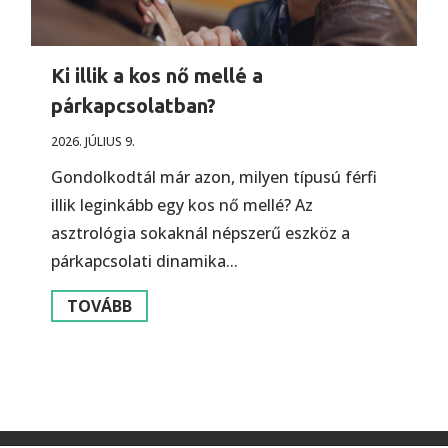
Ki illik a kos nő mellé a
párkapcsolatban?
2026. JÚLIUS 9.
Gondolkodtál már azon, milyen típusú férfi
illik leginkább egy kos nő mellé? Az
asztrológia sokaknál népszerű eszköz a
párkapcsolati dinamika...
TOVÁBB