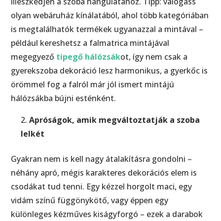
illeszkedjen a szoba hangulatához. Tipp: válogass
olyan webáruház kínálatából, ahol több kategóriában
is megtalálhatók termékek ugyanazzal a mintával –
például kereshetsz a falmatrica mintájával
megegyező
tipegő hálózsák
ot, így nem csak a
gyerekszoba dekoráció lesz harmonikus, a gyerkőc is
örömmel fog a falról már jól ismert mintájú
hálózsákba bújni esténként.
Apróságok, amik megváltoztatják a szoba
lelkét
Gyakran nem is kell nagy átalakításra gondolni –
néhány apró, mégis karakteres dekorációs elem is
csodákat tud tenni. Egy kézzel horgolt maci, egy
vidám színű függönykötő, vagy éppen egy
különleges kézműves kiságyforgó – ezek a darabok