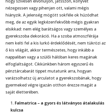
hogy szívesen elvonuljon, játsszon, könyvet
nézegessen vagy pihenjen ott, valami mégis
hiányzik. A jelenség mögött sokféle ok húzódhat
meg, de az egyik legkézenfekvőbb mégis gyakran
elsikkad: nem elég barátságos vagy személyes a
gyerekszoba dekoráció. Ha a szoba atmoszférája
nem kelti fel a kis lurkó érdeklődését, nem tükrözi az
ő kis világát, akkor természetes, hogy inkább a
nappaliban vagy a szülői hálóban keres magának
elfoglaltságot. Cikkünkben három egyszerű és
pénztárcabarát tippet mutatunk arra, hogyan
varázsolhatsz új arculatot a gyerekszobának, hogy
gyermeked végre igazán otthon érezze magát a
saját életterében.
Falmatrica – a gyors és látványos átalakulás
kulcsa