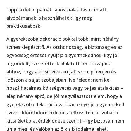
Tipp
: a dekor párnák lapos kialakításuk miatt
alvópárnának is használhatók, így még
praktikusabbak!
A gyerekszoba dekoráció sokkal több, mint néhány
színes kiegészítő. Az otthonosság, a biztonság és az
egyediség érzését nyújtja a gyermekednek. Egy jól
átgondolt, szeretettel kialakított tér hozzájárul
ahhoz, hogy a kicsi szívesen játsszon, pihenjen és
időzzön a saját szobájában. Ne feledd: nem kell
hozzá hatalmas költségvetés vagy teljes átalakítás –
elég néhány apró, de jól megválasztott elem, hogy a
gyerekszoba dekoráció valóban elnyerje a gyermeked
szívét. Időről időre érdemes felfrissíteni a szobát a
kicsi életkora, érdeklődése szerint – így biztosan nem
unja meg, és valóban az ő kis birodalma lehet.