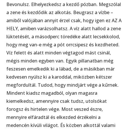
Bevonulsz. Elhelyezkedsz a kezdő pózban. Megszólal
a zene és kezdődik az alkotás. Beugrasz a vízbe –
amiből valójában annyit érzel csak, hogy igen ez AZ A
HELY, amiben varázsolhatsz. A víz alatt hallod a zene
lüktetését, a másodperc töredéke alatt lecsekkolod,
hogy meg van-e még a pót orrcsipesz és kezdheted.
Víz felett és alatt minden végtagod mást csinál,
mégis minden egyben van. Egyik pillanatban még
feszesen emelkedik ki a lábad, de a másikban már
kedvesen nyúlsz ki a karoddal, miközben kétszer
megfordultál. Tudod, hogy mindjárt vége a kűrnek.
Mindent kiadsz magadból, olyan magasra
kiemelkedsz, amennyire csak tudsz, utolsókat
forogsz és hirtelen vége. Most veszed észre,
mennyire elfáradtál és elkezded érzékelni a
medencén kívüli világot. És közben alkottál valami