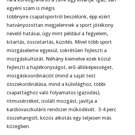
egyéni szám is mégis
többnyire csapatsportról beszélünk, épp ezért
hatványozottan megjelennek a sport jótékony
nevelő hatásai, úgy mint például a fegyelem,
kitartás, összetartás, küzdés. Mivel több sport
mozgáseleme egyesül, sokrétűen fejleszti a
mozgáskultúrát. Néhány kiemelve ezek közül:
fejleszti a hajlékonyságot, erő-állóképességet,
mozgáskoordinációt (mind a saját test
összekordinálása, mind a külvilághoz, többi
csapattaghoz való folyamatos igazodás),
ritmusérzéket, izolált mozgást, javítja a
kardiovaszkuláris rendszer működését. 3-4 perc
összehangolt, közös alkotás egy teljesen más
közegben.