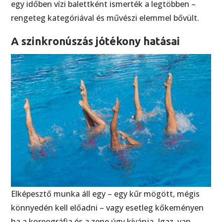
egy időben vízi balettként ismerték a legtöbben –
rengeteg kategóriával és művészi elemmel bővült.
A szinkronúszás jótékony hatásai
Elképesztő munka áll egy – egy kűr mögött, mégis
könnyedén kell előadni – vagy esetleg kőkeményen
ha a koreográfia és a zene úgy kívánja. Igaz, van