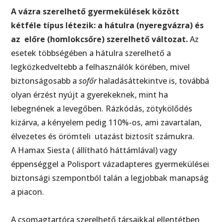
A vázra szerelhető gyermekülések között
kétféle típus létezik: a hátulra (nyeregvázra) és
az előre (homlokcsőre) szerelhető változat.
Az
esetek többségében a hátulra szerelhető a
legközkedveltebb a felhasználók körében, mivel
biztonságosabb a
sofőr
haladásáttekintve is, továbbá
olyan érzést nyújt a gyerekeknek, mint ha
lebegnének a levegőben. Rázkódás, zötykölődés
kizárva, a kényelem pedig 110%-os, ami zavartalan,
élvezetes és örömteli utazást biztosít számukra.
A Hamax Siesta ( állítható háttámlával) vagy
éppenséggel a Polisport vázadapteres gyermekülései
biztonsági szempontból talán a legjobbak manapság
a piacon.
A csomagtartóra szerelhető társaikkal ellentétben