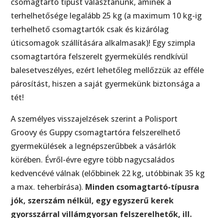
csomagtartó típust választanunk, aminek a
terhelhetősége legalább 25 kg (a maximum 10 kg-ig
terhelhető csomagtartók csak és kizárólag
úticsomagok szállítására alkalmasak)! Egy szimpla
csomagtartóra felszerelt gyermekülés rendkívül
balesetveszélyes, ezért lehetőleg mellőzzük az efféle
párosítást, hiszen a saját gyermekünk biztonsága a
tét!
A személyes visszajelzések szerint a Polisport
Groovy és Guppy csomagtartóra felszerelhető
gyermekülések a legnépszerűbbek a vásárlók
körében. Évről-évre egyre több nagycsaládos
kedvencévé válnak (előbbinek 22 kg, utóbbinak 35 kg
a max. teherbírása).
Minden csomagtartó-típusra
jók, szerszám nélkül, egy egyszerű kerek
gyorsszárral villámgyorsan felszerelhetők, ill.