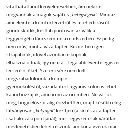
vitathatatlanul kényelmesebbek, ám nekik is
megvannak a maguk sajátos
„betegségeik”
. Mindaz,
ami eleinte a komfortérzetről és a teherbírásról
gondoskodik, később pontosan az válik a
leggyengébb láncszemmé a rendszerben. Ez pedig
nem más, mint a vázadapter. Kezdetben igen
strapabírók, idővel azonban elkopnak,
elhasználódnak, így nem árt legalább évente egyszer
lecserélni őket. Szerencsére nem kell
megszabadulnunk a komplett
gyermeküléstől, vázadaptert ugyanis külön is lehet
kapni hozzájuk, ami öröm az ürömben. Ne várjuk
meg, hogy először alig érezhetően, majd később elég
látványosan
„kotyogni”
kezdjen (a sín és az adapter
csatlakozási pontjánál), mert egyszer csak váratlan
meglepetésben lehet részünk, amikor a gyerek már