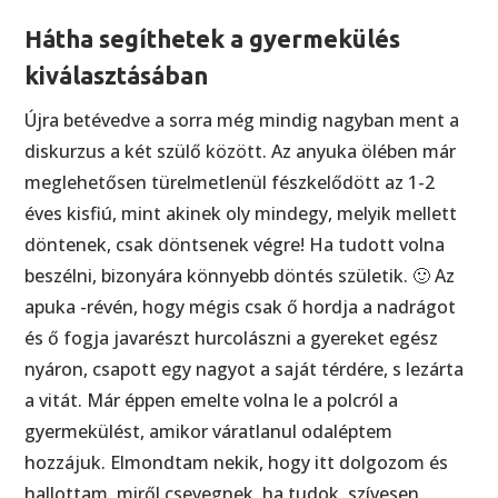
Hátha segíthetek a gyermekülés
kiválasztásában
Újra betévedve a sorra még mindig nagyban ment a
diskurzus a két szülő között. Az anyuka ölében már
meglehetősen türelmetlenül fészkelődött az 1-2
éves kisfiú, mint akinek oly mindegy, melyik mellett
döntenek, csak döntsenek végre! Ha tudott volna
beszélni, bizonyára könnyebb döntés születik. 🙂 Az
apuka -révén, hogy mégis csak ő hordja a nadrágot
és ő fogja javarészt hurcolászni a gyereket egész
nyáron, csapott egy nagyot a saját térdére, s lezárta
a vitát. Már éppen emelte volna le a polcról a
gyermekülést, amikor váratlanul odaléptem
hozzájuk. Elmondtam nekik, hogy itt dolgozom és
hallottam, miről csevegnek, ha tudok, szívesen