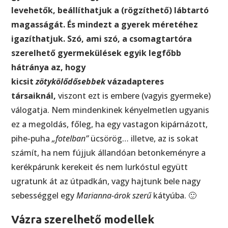
levehetők, beállíthatjuk a (rögzíthető) lábtartó
magasságát. És mindezt a gyerek méretéhez
igazíthatjuk. Szó, ami szó, a csomagtartóra
szerelhető gyermekülések egyik legfőbb
hátránya az, hogy
kicsit
zötykölődősebbek
vázadapteres
társaiknál,
viszont ezt is embere (vagyis gyermeke)
válogatja. Nem mindenkinek kényelmetlen ugyanis
ez a megoldás, főleg, ha egy vastagon kipárnázott,
pihe-puha
„fotelban”
ücsörög… illetve, az is sokat
számít, ha nem fújjuk állandóan betonkeményre a
kerékpárunk kerekeit és nem lurkóstul együtt
ugratunk át az útpadkán, vagy hajtunk bele nagy
sebességgel egy
Marianna-árok szerű
kátyúba. 🙂
Vázra szerelhető modellek