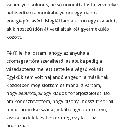
valamilyen különös, belső önindíttatástól vezérelve
betévedtem a munkahelyemre egy kiadós
energiapótlásért. Megláttam a soron egy családot,
akik hosszú időn át vacilláltak két gyermekülés
között.
Félfüllel hallottam, ahogy az anyuka a
csomagtartóra szerelhető, az apuka pedig a
vázadapteres mellett tette le a végső voksát.
Egyikük sem volt hajlandó engedni a másiknak.
Kezdetben még siettem és már alig vártam,
hogy
beburkoljak
egy kiadós fehérjeszeletet. De
amikor észrevettem, hogy bizony „hosszú” sor áll
mindhárom kasszánál, inkább úgy döntöttem,
visszafordulok és teszek még egy kört az
áruházban.