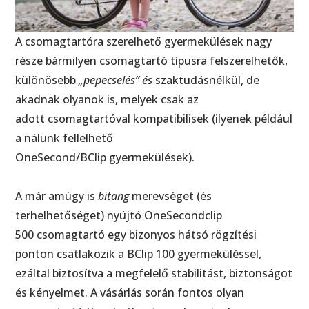
A csomagtartóra szerelhető gyermekülések nagy
része bármilyen csomagtartó típusra felszerelhetők,
különösebb
„pepecselés” és
szaktudásnélkül, de
akadnak olyanok is, melyek csak az
adott csomagtartóval kompatibilisek (ilyenek például
a nálunk fellelhető
OneSecond/BClip gyermekülések).
A már amúgy is
bitang
merevséget (és
terhelhetőséget) nyújtó OneSecondclip
500 csomagtartó egy bizonyos hátsó rögzítési
ponton csatlakozik a BClip 100 gyermeküléssel,
ezáltal biztosítva a megfelelő stabilitást, biztonságot
és kényelmet. A vásárlás során fontos olyan