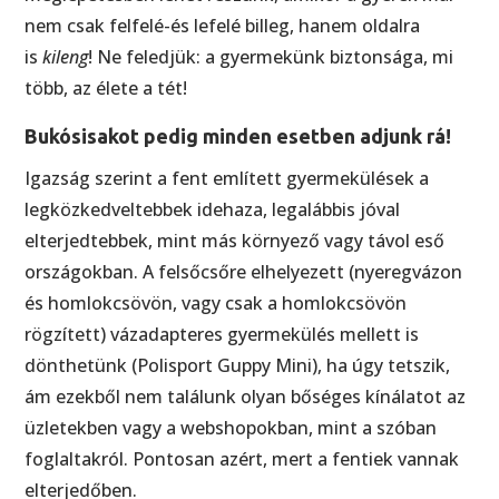
nem csak felfelé-és lefelé billeg, hanem oldalra
is
kileng
! Ne feledjük: a gyermekünk biztonsága, mi
több, az élete a tét!
Bukósisakot pedig minden esetben adjunk rá!
Igazság szerint a fent említett gyermekülések a
legközkedveltebbek idehaza, legalábbis jóval
elterjedtebbek, mint más környező vagy távol eső
országokban. A felsőcsőre elhelyezett (nyeregvázon
és homlokcsövön, vagy csak a homlokcsövön
rögzített) vázadapteres gyermekülés mellett is
dönthetünk (Polisport Guppy Mini), ha úgy tetszik,
ám ezekből nem találunk olyan bőséges kínálatot az
üzletekben vagy a webshopokban, mint a szóban
foglaltakról. Pontosan azért, mert a fentiek vannak
elterjedőben.