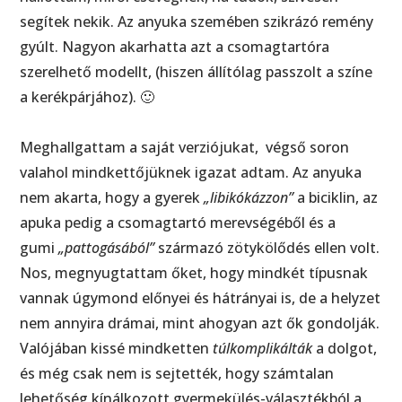
segítek nekik. Az anyuka szemében szikrázó remény
gyúlt. Nagyon akarhatta azt a csomagtartóra
szerelhető modellt, (hiszen állítólag passzolt a színe
a kerékpárjához). 🙂
Meghallgattam a saját verziójukat, végső soron
valahol mindkettőjüknek igazat adtam. Az anyuka
nem akarta, hogy a gyerek
„libikókázzon”
a biciklin, az
apuka pedig a csomagtartó merevségéből és a
gumi
„pattogásából”
származó zötykölődés ellen volt.
Nos, megnyugtattam őket, hogy mindkét típusnak
vannak úgymond előnyei és hátrányai is, de a helyzet
nem annyira drámai, mint ahogyan azt ők gondolják.
Valójában kissé mindketten
túlkomplikálták
a dolgot,
és még csak nem is sejtették, hogy számtalan
lehetőség kínálkozott gyermekülés-választékból a