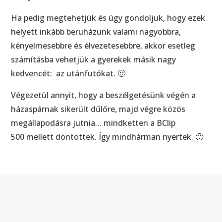
Ha pedig megtehetjük és úgy gondoljuk, hogy ezek
helyett inkább beruházunk valami nagyobbra,
kényelmesebbre és élvezetesebbre, akkor esetleg
számításba vehetjük a gyerekek másik nagy
kedvencét: az utánfutókat. 🙂
Végezetül annyit, hogy a beszélgetésünk végén a
házaspárnak sikerült dűlőre, majd végre közös
megállapodásra jutnia… mindketten a BClip
500 mellett döntöttek. Így mindhárman nyertek. 🙂