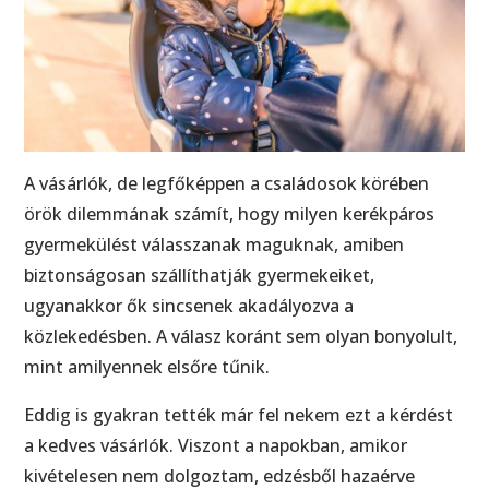
A vásárlók, de legfőképpen a családosok körében
örök dilemmának számít, hogy milyen kerékpáros
gyermekülést válasszanak maguknak, amiben
biztonságosan szállíthatják gyermekeiket,
ugyanakkor ők sincsenek akadályozva a
közlekedésben. A válasz koránt sem olyan bonyolult,
mint amilyennek elsőre tűnik.
Eddig is gyakran tették már fel nekem ezt a kérdést
a kedves vásárlók. Viszont a napokban, amikor
kivételesen nem dolgoztam, edzésből hazaérve