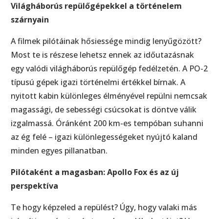
Világháborús repülőgépekkel a történelem
szárnyain
A filmek pilótáinak hősiessége mindig lenyűgözött?
Most te is részese lehetsz ennek az időutazásnak
egy valódi világháborús repülőgép fedélzetén. A PO-2
típusú gépek igazi történelmi értékkel bírnak. A
nyitott kabin különleges élményével repülni nemcsak
magassági, de sebességi csúcsokat is döntve válik
izgalmassá. Óránként 200 km-es tempóban suhanni
az ég felé – igazi különlegességeket nyújtó kaland
minden egyes pillanatban.
Pilótaként a magasban: Apollo Fox és az új
perspektíva
Te hogy képzeled a repülést? Úgy, hogy valaki más