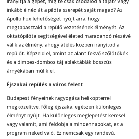
irányítja a gépet, míg te csak csodálod a tájat? Vagy
inkább élnéd át a pilóta szerepét saját magad? Az
Apollo Fox lehetőséget nyújt arra, hogy
megtapasztald a repülő vezetésének élményét. Az
oktatópilóta segítségével életed maradandó részévé
válik az élmény, ahogy átélés közben irányítod a
repülőt. Képzeld el, amint az alant fekvő szőlőtőkék
és a dimbes-dombos táj ablaktáblák bosszús
árnyékában múlik el.
Éjszakai repülés a város felett
Budapest fényeinek ragyogása helikopterrel
megközelítve, főleg éjszaka, egészen különleges
élményt nyújt. Ha különleges meglepetést keresel
vagy valamit, ami feldobja a mindennapokat, ez a
program neked való. Ez nemcsak egy randevú,