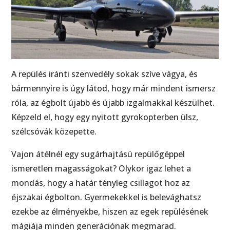
A repülés iránti szenvedély sokak szíve vágya, és
bármennyire is úgy látod, hogy már mindent ismersz
róla, az égbolt újabb és újabb izgalmakkal készülhet.
Képzeld el, hogy egy nyitott gyrokopterben ülsz,
szélcsóvák közepette.
Vajon átélnél egy sugárhajtású repülőgéppel
ismeretlen magasságokat? Olykor igaz lehet a
mondás, hogy a határ tényleg csillagot hoz az
éjszakai égbolton. Gyermekekkel is belevághatsz
ezekbe az élményekbe, hiszen az egek repülésének
mágiája minden generációnak megmarad.