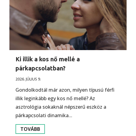
Ki illik a kos nő mellé a
párkapcsolatban?
2026. JÚLIUS 9.
Gondolkodtál már azon, milyen típusú férfi
illik leginkább egy kos nő mellé? Az
asztrológia sokaknál népszerű eszköz a
párkapcsolati dinamika...
TOVÁBB