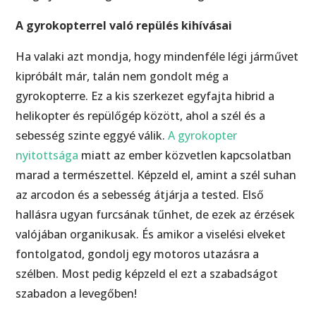
A gyrokopterrel való repülés kihívásai
Ha valaki azt mondja, hogy mindenféle légi járművet
kipróbált már, talán nem gondolt még a
gyrokopterre. Ez a kis szerkezet egyfajta hibrid a
helikopter és repülőgép között, ahol a szél és a
sebesség szinte eggyé válik.
A gyrokopter
nyitottsága
miatt az ember közvetlen kapcsolatban
marad a természettel. Képzeld el, amint a szél suhan
az arcodon és a sebesség átjárja a tested. Első
hallásra ugyan furcsának tűnhet, de ezek az érzések
valójában organikusak. És amikor a viselési elveket
fontolgatod, gondolj egy motoros utazásra a
szélben. Most pedig képzeld el ezt a szabadságot
szabadon a levegőben!