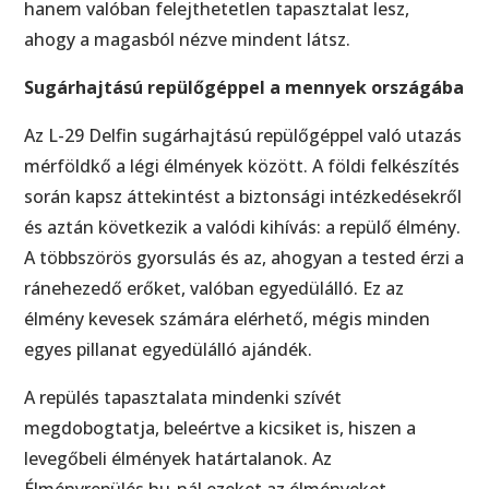
hanem valóban felejthetetlen tapasztalat lesz,
ahogy a magasból nézve mindent látsz.
Sugárhajtású repülőgéppel a mennyek országába
Az L-29 Delfin sugárhajtású repülőgéppel való utazás
mérföldkő a légi élmények között. A földi felkészítés
során kapsz áttekintést a biztonsági intézkedésekről
és aztán következik a valódi kihívás: a repülő élmény.
A többszörös gyorsulás és az, ahogyan a tested érzi a
ránehezedő erőket, valóban egyedülálló. Ez az
élmény kevesek számára elérhető, mégis minden
egyes pillanat egyedülálló ajándék.
A repülés tapasztalata mindenki szívét
megdobogtatja, beleértve a kicsiket is, hiszen a
levegőbeli élmények határtalanok. Az
Élményrepülés.hu-nál ezeket az élményeket