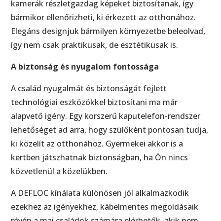
kamerák részletgazdag képeket biztosítanak, így
bármikor ellenőrizheti, ki érkezett az otthonához.
Elegáns designjuk bármilyen környezetbe beleolvad,
így nem csak praktikusak, de esztétikusak is.
A biztonság és nyugalom fontossága
A család nyugalmát és biztonságát fejlett
technológiai eszközökkel biztosítani ma már
alapvető igény. Egy korszerű kaputelefon-rendszer
lehetőséget ad arra, hogy szülőként pontosan tudja,
ki közelít az otthonához. Gyermekei akkor is a
kertben játszhatnak biztonságban, ha Ön nincs
közvetlenül a közelükben.
A DEFLOC kínálata különösen jól alkalmazkodik
ezekhez az igényekhez, kábelmentes megoldásaik
révén a mai családok számára elérhetők, akik nem