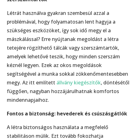
Létrát használva gyakran szembesül azzal a
problémával, hogy folyamatosan lent hagyja a
szükséges eszközöket, így sok idő megy el a
mászkálással? Erre nyújtanak megoldást a létra
tetejére rögzíthető tálcák vagy szerszámtartók,
amelyek lehetővé teszik, hogy minden szerszám
kéznél legyen. Ezek az okos megoldások
segítségével a munka sokkal zökkenőmentesebben
megy. Az itt említett
állvány kiegészítők
, döntésétől
függően, nagyban hozzájárulhatnak komfortos
mindennapjaihoz.
Fontos a biztonság: hevederek és csúszásgátlók
A létra biztonságos használata a megfelelő
stabilitáson múlik. Ezt tovább fokozhatja