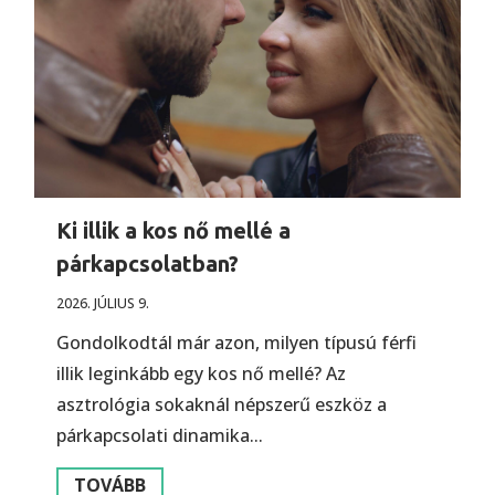
Ki illik a kos nő mellé a
párkapcsolatban?
2026. JÚLIUS 9.
Gondolkodtál már azon, milyen típusú férfi
illik leginkább egy kos nő mellé? Az
asztrológia sokaknál népszerű eszköz a
párkapcsolati dinamika...
TOVÁBB