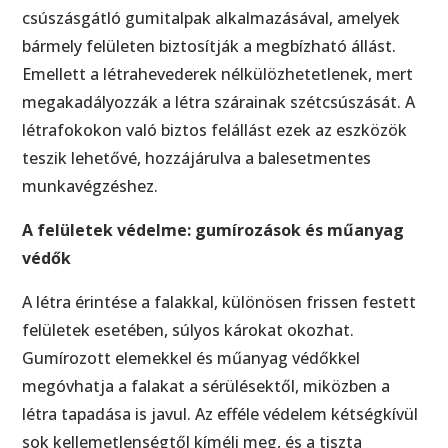
csúszásgátló gumitalpak alkalmazásával, amelyek
bármely felületen biztosítják a megbízható állást.
Emellett a létrahevederek nélkülözhetetlenek, mert
megakadályozzák a létra szárainak szétcsúszását. A
létrafokokon való biztos felállást ezek az eszközök
teszik lehetővé, hozzájárulva a balesetmentes
munkavégzéshez.
A felületek védelme: gumírozások és műanyag
védők
A létra érintése a falakkal, különösen frissen festett
felületek esetében, súlyos károkat okozhat.
Gumírozott elemekkel és műanyag védőkkel
megóvhatja a falakat a sérülésektől, miközben a
létra tapadása is javul. Az efféle védelem kétségkívül
sok kellemetlenségtől kíméli meg, és a tiszta