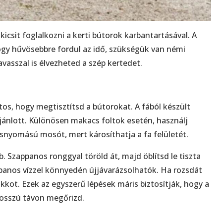
kicsit foglalkozni a kerti bútorok karbantartásával. A
hogy hűvösebbre fordul az idő, szükségük van némi
vasszal is élvezheted a szép kertedet.
tos, hogy megtisztítsd a bútorokat. A fából készült
jánlott. Különösen makacs foltok esetén, használj
asnyomású mosót, mert károsíthatja a fa felületét.
. Szappanos ronggyal töröld át, majd öblítsd le tiszta
appanos vízzel könnyedén újjávarázsolhatók. Ha rozsdát
akkot. Ezek az egyszerű lépések máris biztosítják, hogy a
osszú távon megőrizd.