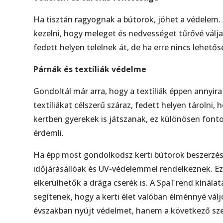
Ha tisztán ragyognak a bútorok, jöhet a védelem.
kezelni, hogy meleget és nedvességet tűrővé válj
fedett helyen telelnek át, de ha erre nincs lehető
Párnák és textíliák védelme
Gondoltál már arra, hogy a textíliák éppen annyir
textíliákat célszerű száraz, fedett helyen tároln
kertben gyerekek is játszanak, ez különösen fonto
érdemli.
Ha épp most gondolkodsz kerti bútorok beszerzés
időjárásállóak és UV-védelemmel rendelkeznek. Ez
elkerülhetők a drága cserék is. A SpaTrend kínála
segítenek, hogy a kerti élet valóban élménnyé vál
évszakban nyújt védelmet, hanem a következő sze