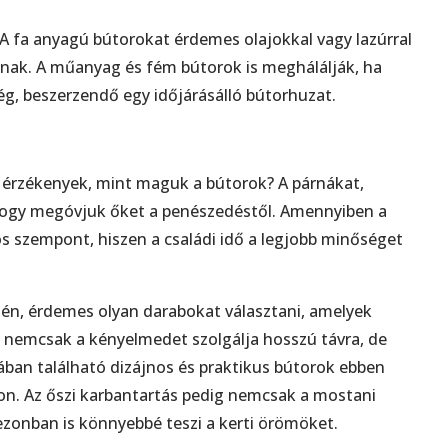
 A fa anyagú bútorokat érdemes olajokkal vagy lazúrral
anak. A műanyag és fém bútorok is meghálálják, ha
ség, beszerzendő egy időjárásálló bútorhuzat.
a érzékenyek, mint maguk a bútorok? A párnákat,
i, hogy megóvjuk őket a penészedéstől. Amennyiben a
s szempont, hiszen a családi idő a legjobb minőséget
én, érdemes olyan darabokat választani, amelyek
 nemcsak a kényelmedet szolgálja hosszú távra, de
tában található dizájnos és praktikus bútorok ebben
jon. Az őszi karbantartás pedig nemcsak a mostani
zonban is könnyebbé teszi a kerti örömöket.