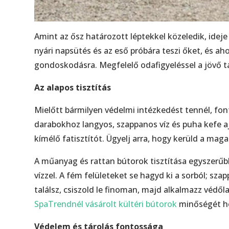
Amint az ősz határozott léptekkel közeledik, ideje 
nyári napsütés és az eső próbára teszi őket, és a
gondoskodásra. Megfelelő odafigyeléssel a jövő ta
Az alapos tisztítás
Mielőtt bármilyen védelmi intézkedést tennél, fon
darabokhoz langyos, szappanos víz és puha kefe a
kímélő fatisztítót. Ügyelj arra, hogy kerüld a mag
A műanyag és rattan bútorok tisztítása egyszerűbb
vízzel. A fém felületeket se hagyd ki a sorból; sz
találsz, csiszold le finoman, majd alkalmazz védől
SpaTrendnél vásárolt kültéri bútorok
minőségét h
Védelem és tárolás fontossága