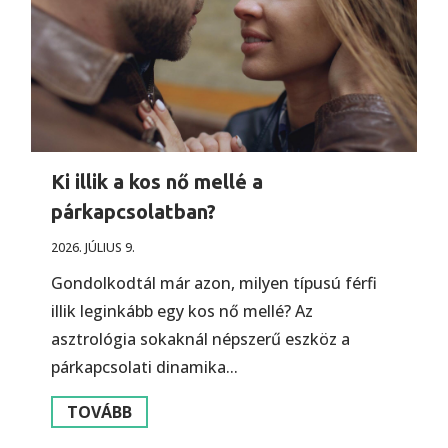
Ki illik a kos nő mellé a
párkapcsolatban?
2026. JÚLIUS 9.
Gondolkodtál már azon, milyen típusú férfi
illik leginkább egy kos nő mellé? Az
asztrológia sokaknál népszerű eszköz a
párkapcsolati dinamika...
TOVÁBB