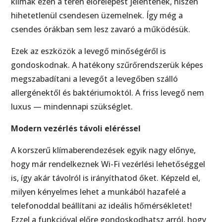
klímák ezen a téren előrelépést jelentenek, hiszen
hihetetlenül csendesen üzemelnek. Így még a
csendes órákban sem lesz zavaró a működésük.
Ezek az eszközök a levegő minőségéről is
gondoskodnak. A hatékony szűrőrendszerük képes
megszabadítani a levegőt a levegőben szálló
allergénektől és baktériumoktól. A friss levegő nem
luxus — mindennapi szükséglet.
Modern vezérlés távoli eléréssel
A korszerű klímaberendezések egyik nagy előnye,
hogy már rendelkeznek Wi-Fi vezérlési lehetőséggel
is, így akár távolról is irányíthatod őket. Képzeld el,
milyen kényelmes lehet a munkából hazafelé a
telefonoddal beállítani az ideális hőmérsékletet!
Ezzel a funkcióval előre gondoskodhatsz arról, hogy