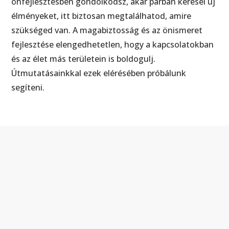
önfejlesztésben gondolkodsz, akár párban keresel új
élményeket, itt biztosan megtalálhatod, amire
szükséged van. A magabiztosság és az önismeret
fejlesztése elengedhetetlen, hogy a kapcsolatokban
és az élet más területein is boldogulj.
Útmutatásainkkal ezek elérésében próbálunk
segíteni.