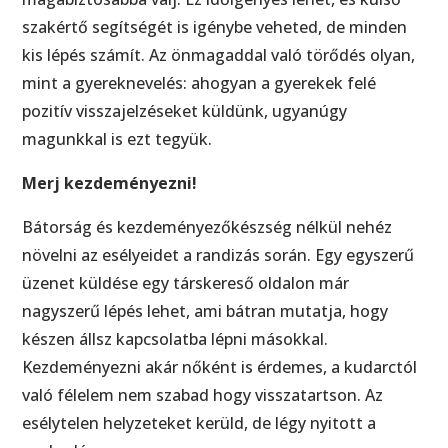
szakértő segítségét is igénybe veheted, de minden
kis lépés számít. Az önmagaddal való törődés olyan,
mint a gyereknevelés: ahogyan a gyerekek felé
pozitív visszajelzéseket küldünk, ugyanúgy
magunkkal is ezt tegyük.
Merj kezdeményezni!
Bátorság és kezdeményezőkészség nélkül nehéz
növelni az esélyeidet a randizás során. Egy egyszerű
üzenet küldése egy társkereső oldalon már
nagyszerű lépés lehet, ami bátran mutatja, hogy
készen állsz kapcsolatba lépni másokkal.
Kezdeményezni akár nőként is érdemes, a kudarctól
való félelem nem szabad hogy visszatartson. Az
esélytelen helyzeteket kerüld, de légy nyitott a