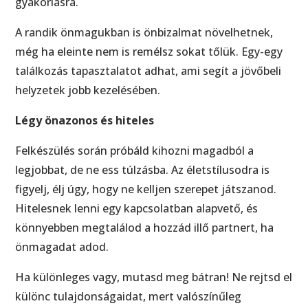
gyakorlásra.
A randik önmagukban is önbizalmat növelhetnek,
még ha eleinte nem is remélsz sokat tőlük. Egy-egy
találkozás tapasztalatot adhat, ami segít a jövőbeli
helyzetek jobb kezelésében.
Légy önazonos és hiteles
Felkészülés során próbáld kihozni magadból a
legjobbat, de ne ess túlzásba. Az életstílusodra is
figyelj, élj úgy, hogy ne kelljen szerepet játszanod.
Hitelesnek lenni egy kapcsolatban alapvető, és
könnyebben megtalálod a hozzád illő partnert, ha
önmagadat adod.
Ha különleges vagy, mutasd meg bátran! Ne rejtsd el
különc tulajdonságaidat, mert valószínűleg