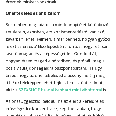
éreznek minket vonzónak.
Önértékelés és önbizalom
Sok ember magabiztos a mindennapi élet különböző
területein, azonban, amikor ismerkedésről van szó,
zavarban lehet. Felmerült már benned, hogyan győzd
le ezt az érzést? Első lépésként fontos, hogy reálisan
lásd önmagad és a képességeidet. Gondold át,
hogyan érzed magad a bőrödben, és próbálj meg a
pozitív tulajdonságaidra összpontosítani. Ha úgy
érzed, hogy az önértékelésed alacsony, ne állj meg
itt. Sokféleképpen lehet fejleszteni az önbizalmat,
akár a
SZEXSHOP.hu-nál kapható mini vibrátorral
is.
Az önszuggesztió, például ha az elért sikereidre és
erősségeidre koncentrálsz, segíthet abban, hogy
magabiztosabbá válj. Ez időigényes lehet, és külső