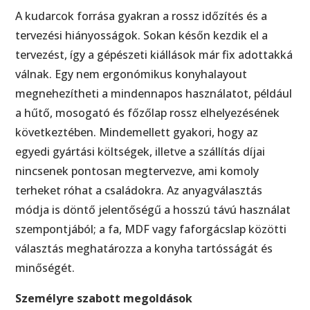
A kudarcok forrása gyakran a rossz időzítés és a
tervezési hiányosságok. Sokan későn kezdik el a
tervezést, így a gépészeti kiállások már fix adottakká
válnak. Egy nem ergonómikus konyhalayout
megnehezítheti a mindennapos használatot, például
a hűtő, mosogató és főzőlap rossz elhelyezésének
következtében. Mindemellett gyakori, hogy az
egyedi gyártási költségek, illetve a szállítás díjai
nincsenek pontosan megtervezve, ami komoly
terheket róhat a családokra. Az anyagválasztás
módja is döntő jelentőségű a hosszú távú használat
szempontjából; a fa, MDF vagy faforgácslap közötti
választás meghatározza a konyha tartósságát és
minőségét.
Személyre szabott megoldások