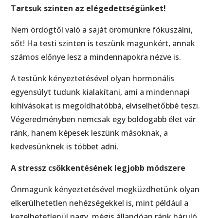
Tartsuk szinten az elégedettségünket!
Nem ördögtől való a saját örömünkre fókuszálni,
sőt! Ha testi szinten is teszünk magunkért, annak
számos előnye lesz a mindennapokra nézve is.
A testünk kényeztetésével olyan hormonális
egyensúlyt tudunk kialakítani, ami a mindennapi
kihívásokat is megoldhatóbbá, elviselhetőbbé teszi.
Végeredményben nemcsak egy boldogabb élet vár
ránk, hanem képesek leszünk másoknak, a
kedvesünknek is többet adni.
A stressz csökkentésének legjobb módszere
Önmagunk kényeztetésével megküzdhetünk olyan
elkerülhetetlen nehézségekkel is, mint például a
kezelhetetlenül nagy, mégis állandóan ránk háruló