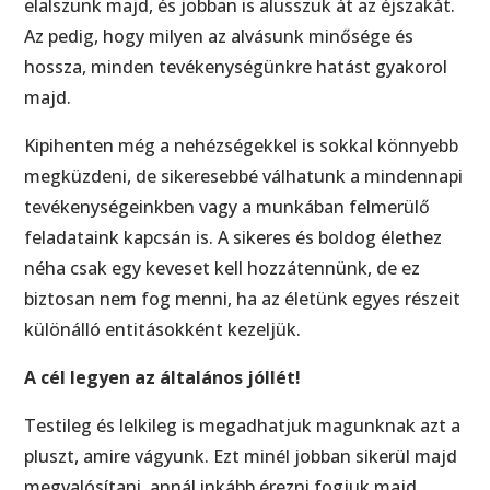
elalszunk majd, és jobban is alusszuk át az éjszakát.
Az pedig, hogy milyen az alvásunk minősége és
hossza, minden tevékenységünkre hatást gyakorol
majd.
Kipihenten még a nehézségekkel is sokkal könnyebb
megküzdeni, de sikeresebbé válhatunk a mindennapi
tevékenységeinkben vagy a munkában felmerülő
feladataink kapcsán is. A sikeres és boldog élethez
néha csak egy keveset kell hozzátennünk, de ez
biztosan nem fog menni, ha az életünk egyes részeit
különálló entitásokként kezeljük.
A cél legyen az általános jóllét!
Testileg és lelkileg is megadhatjuk magunknak azt a
pluszt, amire vágyunk. Ezt minél jobban sikerül majd
megvalósítani, annál inkább érezni fogjuk majd,