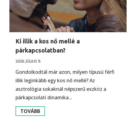
Ki illik a kos nő mellé a
párkapcsolatban?
2026. JÚLIUS 9.
Gondolkodtál már azon, milyen típusú férfi
illik leginkább egy kos nő mellé? Az
asztrológia sokaknál népszerű eszköz a
párkapcsolati dinamika...
TOVÁBB