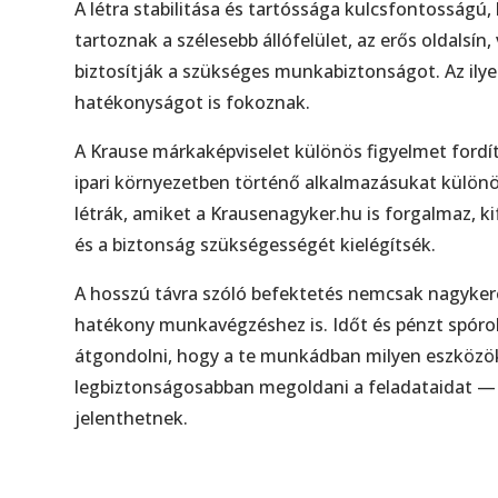
A létra stabilitása és tartóssága kulcsfontosságú, 
tartoznak a szélesebb állófelület, az erős oldalsín
biztosítják a szükséges munkabiztonságot. Az ilye
hatékonyságot is fokoznak.
A Krause márkaképviselet különös figyelmet fordít
ipari környezetben történő alkalmazásukat külön
létrák, amiket a Krausenagyker.hu is forgalmaz, k
és a biztonság szükségességét kielégítsék.
A hosszú távra szóló befektetés nemcsak nagyke
hatékony munkavégzéshez is. Időt és pénzt spóro
átgondolni, hogy a te munkádban milyen eszközö
legbiztonságosabban megoldani a feladataidat — 
jelenthetnek.