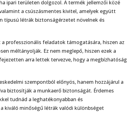
ha ipari területen dolgozol. A termék jellemzői közé
, valamint a csúszásmentes kivitel, amelyek együtt
n típusú létrák biztonságérzetet növelnek és
 a professzionális feladatok támogatására, hiszen az
ösen méltányolják. Ez nem meglepő, hiszen ezek a
ifejezetten arra lettek tervezve, hogy a megbízhatóság
reskedelmi szempontból előnyös, hanem hozzájárul a
lva biztosítják a munkaerő biztonságát. Érdemes
kkel tudnád a leghatékonyabban és
a kiváló minőségű létrák valódi különbséget