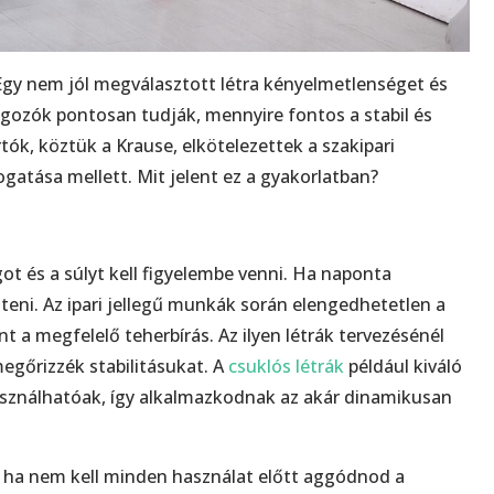
 Egy nem jól megválasztott létra kényelmetlenséget és
lgozók pontosan tudják, mennyire fontos a stabil és
ók, köztük a Krause, elkötelezettek a szakipari
tása mellett. Mit jelent ez a gyakorlatban?
t és a súlyt kell figyelembe venni. Ha naponta
ni. Az ipari jellegű munkák során elengedhetetlen a
nt a megfelelő teherbírás. Az ilyen létrák tervezésénél
egőrizzék stabilitásukat. A
csuklós létrák
például kiváló
asználhatóak, így alkalmazkodnak az akár dinamikusan
 ha nem kell minden használat előtt aggódnod a