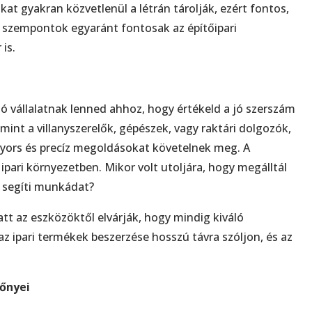
kat gyakran közvetlenül a létrán tárolják, ezért fontos,
k a szempontok egyaránt fontosak az építőipari
is.
ó vállalatnak lenned ahhoz, hogy értékeld a jó szerszám
int a villanyszerelők, gépészek, vagy raktári dolgozók,
gyors és precíz megoldásokat követelnek meg. A
pari környezetben. Mikor volt utoljára, hogy megálltál
 segíti munkádat?
t az eszközöktől elvárják, hogy mindig kiváló
 ipari termékek beszerzése hosszú távra szóljon, és az
lőnyei