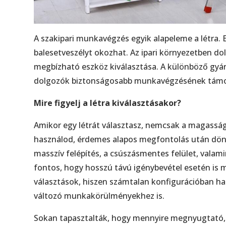
A szakipari munkavégzés egyik alapeleme a létra.
balesetveszélyt okozhat. Az ipari környezetben do
megbízható eszköz kiválasztása. A különböző gyárt
dolgozók biztonságosabb munkavégzésének támoga
Mire figyelj a létra kiválasztásakor?
Amikor egy létrát választasz, nemcsak a magasságo
használod, érdemes alapos megfontolás után dönte
masszív felépítés, a csúszásmentes felület, valami
fontos, hogy hosszú távú igénybevétel esetén is m
választások, hiszen számtalan konfigurációban h
változó munkakörülményekhez is.
Sokan tapasztalták, hogy mennyire megnyugtató,