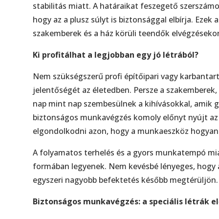
stabilitás miatt. A határaikat feszegető szerszámo
hogy az a plusz súlyt is biztonsággal elbírja. Eze
szakemberek és a ház körüli teendők elvégzésekor 
Ki profitálhat a legjobban egy jó létrából?
Nem szükségszerű profi építőipari vagy karbantart
jelentőségét az életedben. Persze a szakemberek, m
nap mint nap szembesülnek a kihívásokkal, amik 
biztonságos munkavégzés komoly előnyt nyújt az i
elgondolkodni azon, hogy a munkaeszköz hogyan
A folyamatos terhelés és a gyors munkatempó miat
formában legyenek. Nem kevésbé lényeges, hogy az
egyszeri nagyobb befektetés később megtérüljön.
Biztonságos munkavégzés: a speciális létrák e