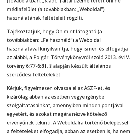
(továbbiakban: „Kiadó”) által üzemeltetett online
médiafelület (a továbbiakban: „Weboldal”)
használatának feltételeit rögzíti.
Tájékoztatjuk, hogy Ön mint látogató (a
továbbiakban: „Felhasználó”) a Weboldal
használatával kinyilvánítja, hogy ismeri és elfogadja
az alábbi, a Polgári Törvénykönyvről szóló 2013. évi V.
törvény 6:77-6:81. § alapján készült általános
szerződési feltételeket.
Kérjük, figyelmesen olvassa el az ÁSZF-et, és
kizárólag abban az esetben vegye igénybe
szolgáltatásainkat, amennyiben minden pontjával
egyetért, és azokat magára nézve kötelező
érvényűnek tekinti. A Weboldalra történő belépéssel
a feltételeket elfogadja, abban az esetben is, ha nem