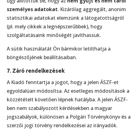
úgy állítottuk be, hogy az
nem gyűjt és nem tárol
személyes adatokat
. Kizárólag aggregált, anonim
statisztikai adatokat elemzünk a látogatottságról
(pl. mely cikkek a legnépszerűbbek), hogy
szolgáltatásaink minőségét javíthassuk.
A sütik használatát Ön bármikor letilthatja a
böngészőjének beállításaiban.
7. Záró rendelkezések
A Kiadó fenntartja a jogot, hogy a jelen ÁSZF-et
egyoldalúan módosítsa. Az esetleges módosítások a
közzétételt követően lépnek hatályba. A jelen ÁSZF-
ben nem szabályozott kérdésekben a magyar
jogszabályok, különösen a Polgári Törvénykönyv és a
szerzői jogi törvény rendelkezései az irányadók.