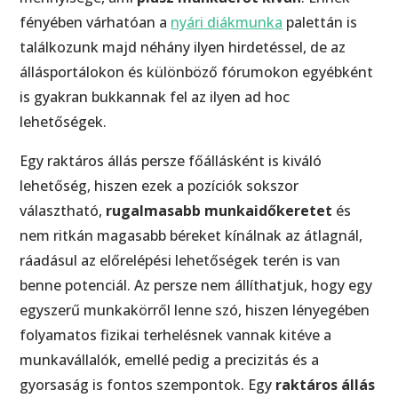
fényében várhatóan a
nyári diákmunka
palettán is
találkozunk majd néhány ilyen hirdetéssel, de az
állásportálokon és különböző fórumokon egyébként
is gyakran bukkannak fel az ilyen ad hoc
lehetőségek.
Egy raktáros állás persze főállásként is kiváló
lehetőség, hiszen ezek a pozíciók sokszor
választható,
rugalmasabb munkaidőkeretet
és
nem ritkán magasabb béreket kínálnak az átlagnál,
ráadásul az előrelépési lehetőségek terén is van
benne potenciál. Az persze nem állíthatjuk, hogy egy
egyszerű munkakörről lenne szó, hiszen lényegében
folyamatos fizikai terhelésnek vannak kitéve a
munkavállalók, emellé pedig a precizitás és a
gyorsaság is fontos szempontok. Egy
raktáros állás