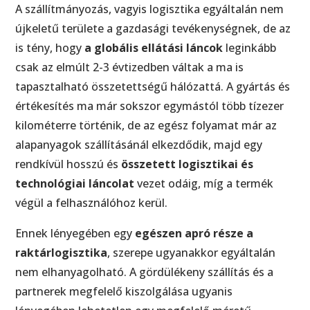
A szállítmányozás, vagyis logisztika egyáltalán nem
újkeletű területe a gazdasági tevékenységnek, de az
is tény, hogy
a globális ellátási láncok
leginkább
csak az elmúlt 2-3 évtizedben váltak a ma is
tapasztalható összetettségű hálózattá. A gyártás és
értékesítés ma már sokszor egymástól több tízezer
kilométerre történik, de az egész folyamat már az
alapanyagok szállításánál elkezdődik, majd egy
rendkívül hosszú és
összetett logisztikai és
technológiai láncolat
vezet odáig, míg a termék
végül a felhasználóhoz kerül.
Ennek lényegében egy
egészen apró része a
raktárlogisztika
, szerepe ugyanakkor egyáltalán
nem elhanyagolható. A gördülékeny szállítás és a
partnerek megfelelő kiszolgálása ugyanis