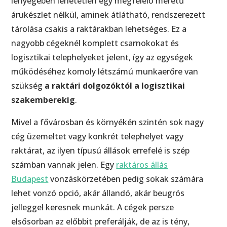
lényegében lehetetlen egy megfelelő méretű
árukészlet nélkül, aminek átlátható, rendszerezett
tárolása csakis a raktárakban lehetséges. Ez a
nagyobb cégeknél komplett csarnokokat és
logisztikai telephelyeket jelent, így az egységek
működéséhez komoly létszámú munkaerőre van
szükség
a raktári dolgozóktól a logisztikai
szakemberekig
.
Mivel a fővárosban és környékén szintén sok nagy
cég üzemeltet vagy konkrét telephelyet vagy
raktárat, az ilyen típusú állások errefelé is szép
számban vannak jelen. Egy
raktáros állás
Budapest
vonzáskörzetében pedig sokak számára
lehet vonzó opció, akár állandó, akár beugrós
jelleggel keresnek munkát. A cégek persze
elsősorban az előbbit preferálják, de az is tény,