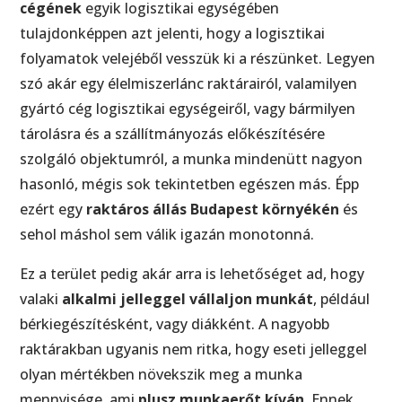
cégének
egyik logisztikai egységében
tulajdonképpen azt jelenti, hogy a logisztikai
folyamatok velejéből vesszük ki a részünket. Legyen
szó akár egy élelmiszerlánc raktárairól, valamilyen
gyártó cég logisztikai egységeiről, vagy bármilyen
tárolásra és a szállítmányozás előkészítésére
szolgáló objektumról, a munka mindenütt nagyon
hasonló, mégis sok tekintetben egészen más. Épp
ezért egy
raktáros állás Budapest környékén
és
sehol máshol sem válik igazán monotonná.
Ez a terület pedig akár arra is lehetőséget ad, hogy
valaki
alkalmi jelleggel vállaljon munkát
, például
bérkiegészítésként, vagy diákként. A nagyobb
raktárakban ugyanis nem ritka, hogy eseti jelleggel
olyan mértékben növekszik meg a munka
mennyisége, ami
plusz munkaerőt kíván
. Ennek