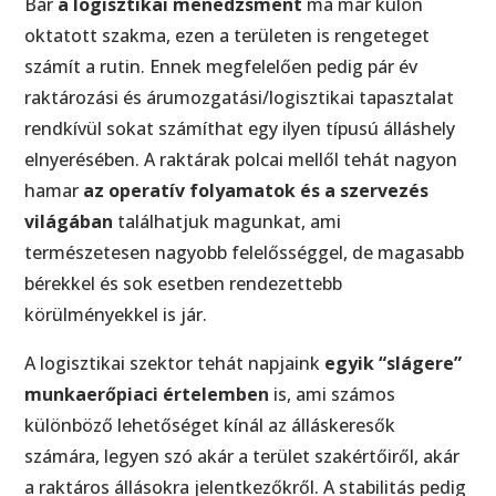
Bár
a logisztikai menedzsment
ma már külön
oktatott szakma, ezen a területen is rengeteget
számít a rutin. Ennek megfelelően pedig pár év
raktározási és árumozgatási/logisztikai tapasztalat
rendkívül sokat számíthat egy ilyen típusú álláshely
elnyerésében. A raktárak polcai mellől tehát nagyon
hamar
az operatív folyamatok és a szervezés
világában
találhatjuk magunkat, ami
természetesen nagyobb felelősséggel, de magasabb
bérekkel és sok esetben rendezettebb
körülményekkel is jár.
A logisztikai szektor tehát napjaink
egyik “slágere”
munkaerőpiaci értelemben
is, ami számos
különböző lehetőséget kínál az álláskeresők
számára, legyen szó akár a terület szakértőiről, akár
a raktáros állásokra jelentkezőkről. A stabilitás pedig