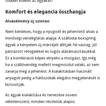
többen ezeket az ágyakat?
Komfort és elegancia összhangja
Alvásélmény új szinten
Nem kérdéses, hogy a nyugodt és pihentető alvás a
minőségi vendéglátás alapja. A szállodai boxspring
ágyak a kényelem új mércéjét állítják fel vastag, jól
párnázott rétegeikkel és rugós alátámasztásukkal.
Ez a kombináció képes elnyelni a mozgást, így még
ha a szállóvendég mellett megmozdul valaki, az sem
zavarja meg a pihenést. A kialakításban használt
anyagok pedig a hálószobák elegáns megjelenését is
biztosítják.
Az ágyak kialakítása és tervezése sosem
véletlenszerű; minden részletük alapos