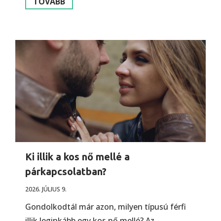
TOVÁBB
Ki illik a kos nő mellé a
párkapcsolatban?
2026. JÚLIUS 9.
Gondolkodtál már azon, milyen típusú férfi
illik leginkább egy kos nő mellé? Az