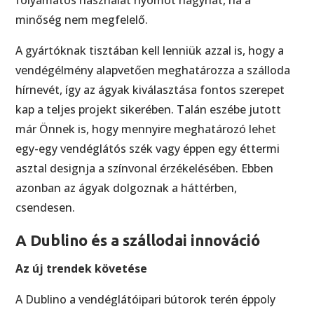
folyamatos használat nyomot hagyhat, ha a
minőség nem megfelelő.
A gyártóknak tisztában kell lenniük azzal is, hogy a
vendégélmény alapvetően meghatározza a szálloda
hírnevét, így az ágyak kiválasztása fontos szerepet
kap a teljes projekt sikerében. Talán eszébe jutott
már Önnek is, hogy mennyire meghatározó lehet
egy-egy vendéglátós szék vagy éppen egy éttermi
asztal designja a színvonal érzékelésében. Ebben
azonban az ágyak dolgoznak a háttérben,
csendesen.
A Dublino és a szállodai innováció
Az új trendek követése
A Dublino a vendéglátóipari bútorok terén éppoly