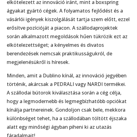
elkötelezett az innováció iránt, mint a boxspring
ágyakat gyártó cégek. A folyamatos fejlődést és a
vásárlói igények kiszolgálását tartja szem előtt, ezzel
erősítve pozícióját a piacon. A szállodaprojektek
során alkalmazott megoldások hűen tükrözik ezt az
elkötelezettséget; a kényelmes és divatos
berendezések nemcsak praktikusságukról, de
megjelenésükről is híresek.
Minden, amit a Dublino kínál, az innováció jegyében
történik, akárcsak a PEDRALI vagy NARDI termékei.
A szállodai bútorok kiválasztása során a cég célja,
hogy a legmodernebb és legmegbízhatóbb opciókat
kínálja partnereinek. Gondoljon csak bele, mekkora
különbséget tehet, ha a szállodában töltött éjszaka
alatt egy minőségi ágyban piheni ki az utazás
fáradalmait!