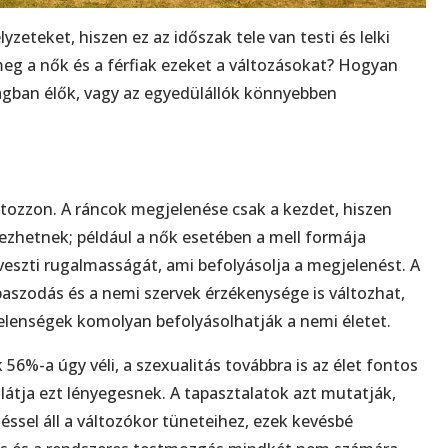
eteket, hiszen ez az időszak tele van testi és lelki
meg a nők és a férfiak ezeket a változásokat? Hogyan
ágban élők, vagy az egyedülállók könnyebben
ltozzon. A ráncok megjelenése csak a kezdet, hiszen
kezhetnek; például a nők esetében a mell formája
lveszti rugalmasságát, ami befolyásolja a megjelenést. A
opaszodás és a nemi szervek érzékenysége is változhat,
elenségek komolyan befolyásolhatják a nemi életet.
k 56%-a úgy véli, a szexualitás továbbra is az élet fontos
 látja ezt lényegesnek. A tapasztalatok azt mutatják,
sel áll a változókor tüneteihez, ezek kevésbé