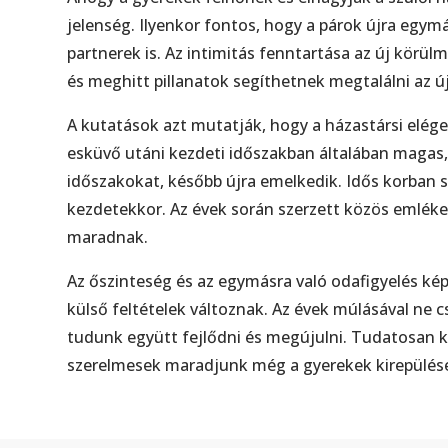
jelenség. Ilyenkor fontos, hogy a párok újra egy
partnerek is. Az intimitás fenntartása az új körül
és meghitt pillanatok segíthetnek megtalálni az ú
A kutatások azt mutatják, hogy a házastársi elége
esküvő utáni kezdeti időszakban általában magas, 
időszakokat, később újra emelkedik. Idős korban 
kezdetekkor. Az évek során szerzett közös emlék
maradnak.
Az őszinteség és az egymásra való odafigyelés kép
külső feltételek változnak. Az évek múlásával ne c
tudunk együtt fejlődni és megújulni. Tudatosan k
szerelmesek maradjunk még a gyerekek kirepülése