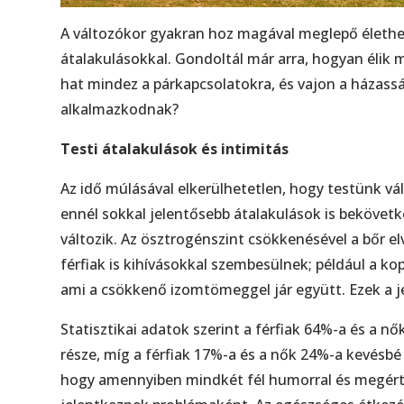
A változókor gyakran hoz magával meglepő élethelyz
átalakulásokkal. Gondoltál már arra, hogyan élik 
hat mindez a párkapcsolatokra, és vajon a házass
alkalmazkodnak?
Testi átalakulások és intimitás
Az idő múlásával elkerülhetetlen, hogy testünk vá
ennél sokkal jelentősebb átalakulások is bekövet
változik. Az ösztrogénszint csökkenésével a bőr e
férfiak is kihívásokkal szembesülnek; például a k
ami a csökkenő izomtömeggel jár együtt. Ezek a j
Statisztikai adatok szerint a férfiak 64%-a és a nő
része, míg a férfiak 17%-a és a nők 24%-a kevésbé
hogy amennyiben mindkét fél humorral és megértés