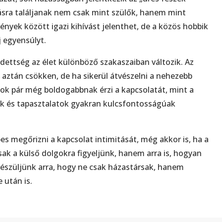
másra találjanak nem csak mint szülők, hanem mint
mények között igazi kihívást jelenthet, de a közös hobbik
j egyensúlyt.
dettség az élet különböző szakaszaiban változik. Az
aztán csökken, de ha sikerül átvészelni a nehezebb
sok pár még boldogabbnak érzi a kapcsolatát, mint a
ek és tapasztalatok gyakran kulcsfontosságúak
es megőrizni a kapcsolat intimitását, még akkor is, ha a
sak a külső dolgokra figyeljünk, hanem arra is, hogyan
észüljünk arra, hogy ne csak házastársak, hanem
 után is.