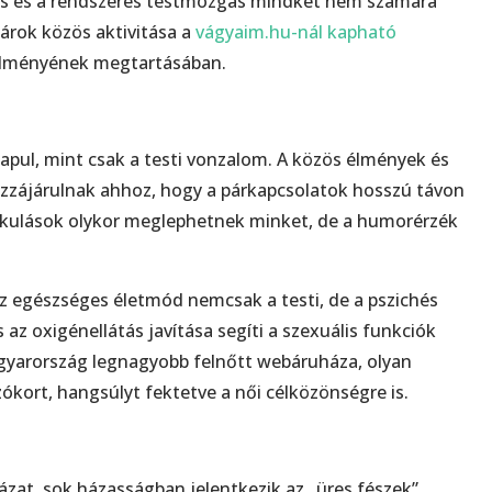
és és a rendszeres testmozgás mindkét nem számára
árok közös aktivitása a
vágyaim.hu-nál kapható
 élményének megtartásában.
apul, mint csak a testi vonzalom. A közös élmények és
ozzájárulnak ahhoz, hogy a párkapcsolatok hosszú távon
alakulások olykor meglephetnek minket, de a humorérzék
 Az egészséges életmód nemcsak a testi, de a pszichés
s az oxigénellátás javítása segíti a szexuális funkciók
agyarország legnagyobb felnőtt webáruháza, olyan
ókort, hangsúlyt fektetve a női célközönségre is.
ázat, sok házasságban jelentkezik az „üres fészek”