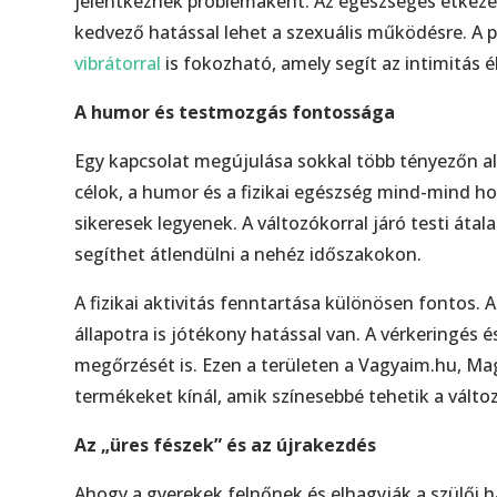
jelentkeznek problémaként. Az egészséges étkez
kedvező hatással lehet a szexuális működésre. A p
vibrátorral
is fokozható, amely segít az intimitás
A humor és testmozgás fontossága
Egy kapcsolat megújulása sokkal több tényezőn al
célok, a humor és a fizikai egészség mind-mind h
sikeresek legyenek. A változókorral járó testi át
segíthet átlendülni a nehéz időszakokon.
A fizikai aktivitás fenntartása különösen fontos.
állapotra is jótékony hatással van. A vérkeringés é
megőrzését is. Ezen a területen a Vagyaim.hu, M
termékeket kínál, amik színesebbé tehetik a változ
Az „üres fészek” és az újrakezdés
Ahogy a gyerekek felnőnek és elhagyják a szülői h