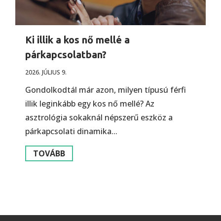
Ki illik a kos nő mellé a
párkapcsolatban?
2026. JÚLIUS 9.
Gondolkodtál már azon, milyen típusú férfi
illik leginkább egy kos nő mellé? Az
asztrológia sokaknál népszerű eszköz a
párkapcsolati dinamika...
TOVÁBB