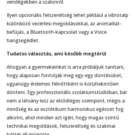
vendégekben a szalonról.
Ilyen opcionális felszereltség lehet például a vibrotalp
különböző vezérlési megoldásokkal, az aromaillat-
befújás, a Bluetooth-kapcsolat vagy a Voice
hangsegédlet.
Tudatos választás, ami később megtérül
Ahogyan a gyermekeinket is arra próbáljuk tanítani,
hogy alaposan fontolják meg egy-egy döntésüket,
ugyanúgy érdemes felnőttként is körültekintően
dönteni. Egy professzionális szoláriumstúdióban, bár
nem a látvány lesz az elsődleges szempont, mégis a
minőség és az esztétikum harmonikus egészet fog
alkotni, ahol minden azt ígéri, hogy magas szintű
technikai megoldások, felszereltség és szakmai
háttér áll mögötte.