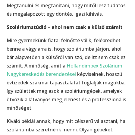
Megtanulni és megtanítani, hogy mitől lesz tudatos
és megalapozott egy döntés, igazi kihívás.
Szoláriumstúdió – ahol nem csak a külső számít
Mire gyermekünk fiatal felnőtté válik, felébredhet
benne a vágy arra is, hogy szoláriumba járjon, ahol
bár alapvetően a külsőről van szó, de itt sem csak ez
számít. A minőség, amit a
Hollandimpex Szolárium
Nagykereskedés berendezései
képviselnek, hosszú
évtizedek szakmai tapasztalatát foglalják magukba,
így születtek meg azok a szoláriumgépek, amelyek
ötvözik a látványos megjelenést és a professzionális
minőséget.
Kiváló példái annak, hogy mit célszerű választani, ha
szoláriumba szeretnénk menni. Olyan gépeket,