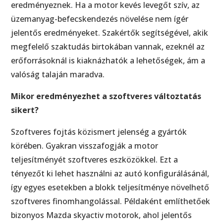
eredményeznek. Ha a motor kevés levegőt szív, az
üzemanyag-befecskendezés növelése nem ígér
jelentős eredményeket. Szakértők segítségével, akik
megfelelő szaktudás birtokában vannak, ezeknél az
erőforrásoknál is kiaknázhatók a lehetőségek, ám a
valóság talaján maradva.
Mikor eredményezhet a szoftveres változtatás
sikert?
Szoftveres fojtás közismert jelenség a gyártók
körében. Gyakran visszafogják a motor
teljesítményét szoftveres eszközökkel. Ezt a
tényezőt ki lehet használni az autó konfigurálásánál,
így egyes esetekben a blokk teljesítménye növelhető
szoftveres finomhangolással. Példaként említhetőek
bizonyos Mazda skyactiv motorok, ahol jelentős