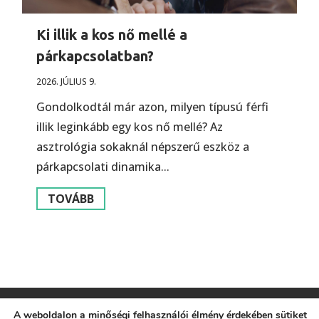
Ki illik a kos nő mellé a
párkapcsolatban?
2026. JÚLIUS 9.
Gondolkodtál már azon, milyen típusú férfi
illik leginkább egy kos nő mellé? Az
asztrológia sokaknál népszerű eszköz a
párkapcsolati dinamika...
TOVÁBB
A weboldalon a minőségi felhasználói élmény érdekében sütiket