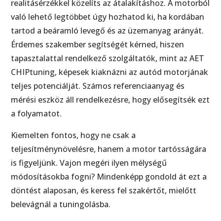
realitásérzékkel közelíts az átalakításhoz. A motorból
való lehető legtöbbet úgy hozhatod ki, ha kordában
tartod a beáramló levegő és az üzemanyag arányát.
Érdemes szakember segítségét kérned, hiszen
tapasztalattal rendelkező szolgáltatók, mint az AET
CHIPtuning, képesek kiaknázni az autód motorjának
teljes potenciálját. Számos referenciaanyag és
mérési eszköz áll rendelkezésre, hogy elősegítsék ezt
a folyamatot.
Kiemelten fontos, hogy ne csak a
teljesítménynövelésre, hanem a motor tartósságára
is figyeljünk. Vajon megéri ilyen mélységű
módosításokba fogni? Mindenképp gondold át ezt a
döntést alaposan, és keress fel szakértőt, mielőtt
belevágnál a tuningolásba.