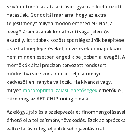
Szívómotornál az átalakítások gyakran korlátozott
hatásúak. Gondoltál már arra, hogy az extra
teljesítményt milyen módon érheted el? Nos, a
levegő áramlásának korlátozottsága jelentős
akadály. Itt többek között sportlégszűrők beépítése
okozhat meglepetéseket, mivel ezek önmagukban
nem minden esetben engedik be jobban a levegőt. A
mérnökök által precízen tervezett rendszert
módosítva sokszor a motor teljesítménye
kedvezőtlen irányba változik. Ha kíváncsi vagy,
milyen
motoroptimalizálási lehetőségek
érhetők el,
nézd meg az AET CHIPtuning oldalát.
Az előgyújtás és a szelepvezérlés finomhangolásával
érhető el a teljesítménynövekedés. Ezek az aprócska
változtatások legfeljebb kisebb javulásokat