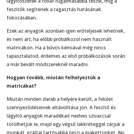
lágyítószerek a fóliát rugalmasabbá teszik, míg a
feszítők segítenek a ragasztás hatásának
fokozásában.
Ezek az anyagok azonban igen erőteljesek lehetnek,
és nem árt, ha előbb próbálkozol nem használt
matricákon. Ha a bűvös kémiával még nincs
tapasztalatod, érdemes az első próbálkozások során
a már bevált módszereknél maradni.
Hogyan tovább, miután felhelyeztük a
matricákat?
Miután minden darab a helyére került, a felület
szennyeződéseinek eltávolítása jön. A feszítő és
lágyító anyagok maradékait nedves szivaccsal
törölhetjük le, majd egy végső lakkréteggel zárjuk a
munkát, ezáltal tartósabbá teszi a makettünket. Aki