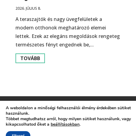
2026. JÚLIUS 8.
A teraszajtók és nagy üvegfelületek a
modern otthonok meghatározó elemei
lettek. Ezek az elegáns megoldások rengeteg
természetes fényt engednek be,...
TOVÁBB
A weboldalon a minőségi felhasználói élmény érdekében sütiket
használunk.
Impresszum
Általános Szerződési Feltételek
Többet megtudhatsz arról, hogy milyen sütiket használunk, vagy
kikapcsolhatod őket a
beállításokban
.
© 2026 Szülőfórum
Elfogad