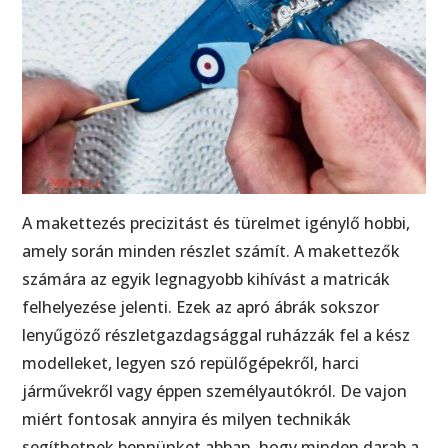
A makettezés precizitást és türelmet igénylő hobbi,
amely során minden részlet számít. A makettezők
számára az egyik legnagyobb kihívást a matricák
felhelyezése jelenti. Ezek az apró ábrák sokszor
lenyűgöző részletgazdagsággal ruházzák fel a kész
modelleket, legyen szó repülőgépekről, harci
járművekről vagy éppen személyautókról. De vajon
miért fontosak annyira és milyen technikák
segíthetnek bennünket abban, hogy minden darab a