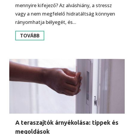
mennyire kifejező? Az alváshiány, a stressz
vagy a nem megfelelő hidratáltság könnyen
rányomhatja bélyegét, és...
TOVÁBB
A teraszajtók árnyékolása: tippek és
megoldások