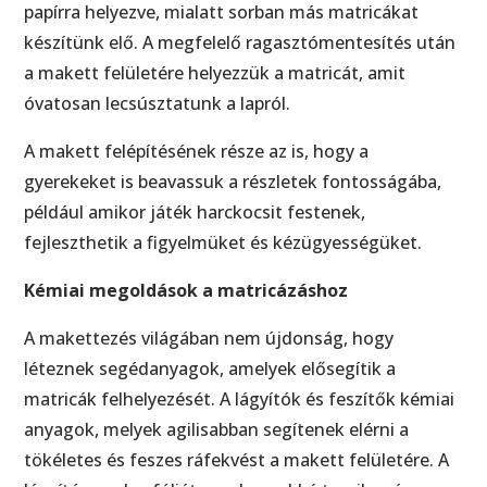
papírra helyezve, mialatt sorban más matricákat
készítünk elő. A megfelelő ragasztómentesítés után
a makett felületére helyezzük a matricát, amit
óvatosan lecsúsztatunk a lapról.
A makett felépítésének része az is, hogy a
gyerekeket is beavassuk a részletek fontosságába,
például amikor játék harckocsit festenek,
fejleszthetik a figyelmüket és kézügyességüket.
Kémiai megoldások a matricázáshoz
A makettezés világában nem újdonság, hogy
léteznek segédanyagok, amelyek elősegítik a
matricák felhelyezését. A lágyítók és feszítők kémiai
anyagok, melyek agilisabban segítenek elérni a
tökéletes és feszes ráfekvést a makett felületére. A