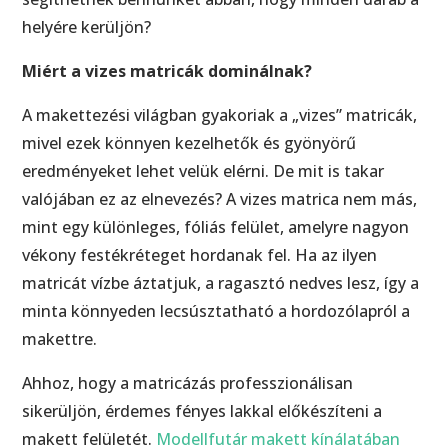
helyére kerüljön?
Miért a vizes matricák dominálnak?
A makettezési világban gyakoriak a „vizes” matricák,
mivel ezek könnyen kezelhetők és gyönyörű
eredményeket lehet velük elérni. De mit is takar
valójában ez az elnevezés? A vizes matrica nem más,
mint egy különleges, fóliás felület, amelyre nagyon
vékony festékréteget hordanak fel. Ha az ilyen
matricát vízbe áztatjuk, a ragasztó nedves lesz, így a
minta könnyeden lecsúsztatható a hordozólapról a
makettre.
Ahhoz, hogy a matricázás professzionálisan
sikerüljön, érdemes fényes lakkal előkészíteni a
makett felületét.
Modellfutár makett kínálatában